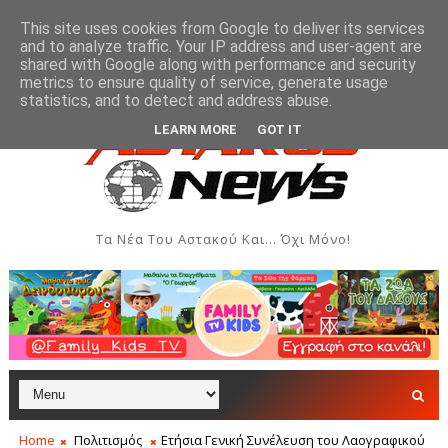
This site uses cookies from Google to deliver its services
and to analyze traffic. Your IP address and user-agent are
shared with Google along with performance and security
metrics to ensure quality of service, generate usage
ν και Δημιουργιών του Συλλόγου Γυναικών Αστακού
ΠΟΛΙΤΙΣΜΌ
statistics, and to detect and address abuse.
LEARN MORE
GOT IT
Τα Νέα Του Αστακού Και... Όχι Μόνο!
Home
Πολιτισμός
Ετήσια Γενική Συνέλευση του Λαογραφικού