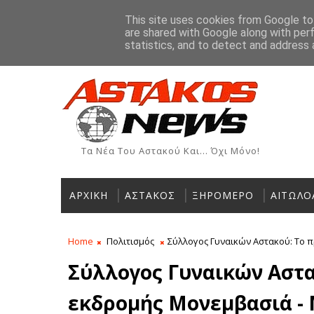
Αρχική
Ιστορία
Χρήσιμα Τηλέφωνα
Αγγελίες
This site uses cookies from Google to 
are shared with Google along with per
ΡΟΗ ΕΙΔΗΣΕΩΝ
statistics, and to detect and address 
Τα Νέα Του Αστακού Και... Όχι Μόνο!
ΑΡΧΙΚΗ
ΑΣΤΑΚΟΣ
ΞΗΡΟΜΕΡΟ
ΑΙΤΩΛΟ
Home
Πολιτισμός
Σύλλογος Γυναικών Αστακού: Το 
Σύλλογος Γυναικών Αστα
εκδρομής Μονεμβασιά -