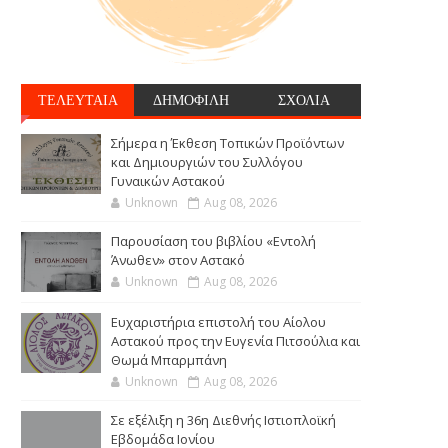
ΤΕΛΕΥΤΑΙΑ
ΔΗΜΟΦΙΛΗ
ΣΧΟΛΙΑ
Σήμερα η Έκθεση Τοπικών Προϊόντων
και Δημιουργιών του Συλλόγου
Γυναικών Αστακού
Unknown
Aug 08, 2026
Παρουσίαση του βιβλίου «Εντολή
Άνωθεν» στον Αστακό
Unknown
Aug 08, 2026
Ευχαριστήρια επιστολή του Αίολου
Αστακού προς την Ευγενία Πιτσούλια και
Θωμά Μπαρμπάνη
Unknown
Aug 08, 2026
Σε εξέλιξη η 36η Διεθνής Ιστιοπλοϊκή
Εβδομάδα Ιονίου