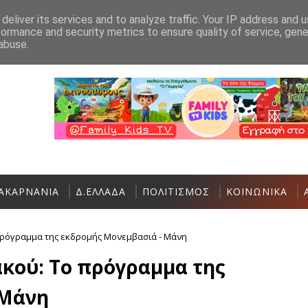
Ανακοίνωση
Επικοινωνία
deliver its services and to analyze traffic. Your IP address and 
formance and security metrics to ensure quality of service, gen
Σήμερα η Έκθεση Τοπικών Προϊόντων και
ΠΟΛΙΤΙΣΜΌΣ
abuse.
ΑΚΑΡΝΑΝΙΑ
Δ.ΕΛΛΑΔΑ
ΠΟΛΙΤΙΣΜΟΣ
ΚΟΙΝΩΝΙΚΑ
πρόγραμμα της εκδρομής Μονεμβασιά - Μάνη
κού: Το πρόγραμμα της
 Μάνη