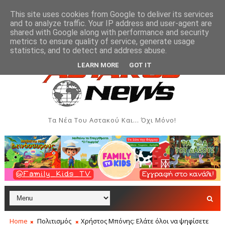
This site uses cookies from Google to deliver its services
and to analyze traffic. Your IP address and user-agent are
shared with Google along with performance and security
metrics to ensure quality of service, generate usage
ων και Δημιουργιών του Συλλόγου Γυναικών Αστακού
ΠΟΛΙΤΙΣΜΌ
statistics, and to detect and address abuse.
LEARN MORE
GOT IT
Τα Νέα Του Αστακού Και... Όχι Μόνο!
Home
Πολιτισμός
Χρήστος Μπόνης: Ελάτε όλοι να ψηφίσετε