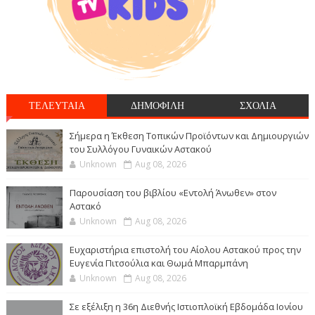
ΤΕΛΕΥΤΑΙΑ
ΔΗΜΟΦΙΛΗ
ΣΧΟΛΙΑ
Σήμερα η Έκθεση Τοπικών Προϊόντων και Δημιουργιών
του Συλλόγου Γυναικών Αστακού
Unknown
Aug 08, 2026
Παρουσίαση του βιβλίου «Εντολή Άνωθεν» στον
Αστακό
Unknown
Aug 08, 2026
Ευχαριστήρια επιστολή του Αίολου Αστακού προς την
Ευγενία Πιτσούλια και Θωμά Μπαρμπάνη
Unknown
Aug 08, 2026
Σε εξέλιξη η 36η Διεθνής Ιστιοπλοϊκή Εβδομάδα Ιονίου