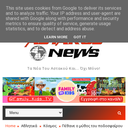
This site uses cookies from Google to deliver its services
and to analyze traffic. Your IP address and user-agent are
shared with Google along with performance and security
metrics to ensure quality of service, generate usage
και Δημιουργιών του Συλλόγου Γυναικών Αστακού
ΠΟΛΙΤΙΣΜΌΣ
statistics, and to detect and address abuse.
LEARN MORE
GOT IT
Τα Νέα Του Αστακού Και... Όχι Μόνο!
Home
Αθλητικά
Κόσμος
Πέθανε ο μύθος του ποδοσφαίρου