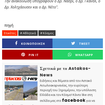
Την ανακοίνωση υπογράφουν ο Δρ. Νασρί, ο Δρ. Γκανσλ, ο
Δρ. Χολτχάουσεν και ο Δρ. Νέτο".
πηγή
Ετικέτες
# Αθλητικά
# Κόσμος
ΚΟΙΝΟΠΟΙΗΣΗ
TWEET
PIN IT
WHATSAPP
Σχετικά με το Astakos-
News
Ειδήσεις και θέματα από τον Αστακό
Αιτωλοακαρνανίας, την ευρύτερη
περιοχή του Ξηρομέρου, την υπόλοιπη
Ελλάδα και τον Κόσμο! Κάντε like στη
facebook
σελίδα μας στο
για να