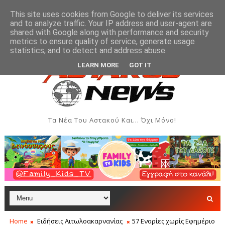
This site uses cookies from Google to deliver its services
and to analyze traffic. Your IP address and user-agent are
shared with Google along with performance and security
metrics to ensure quality of service, generate usage
εις - Αύγουστος 2026
Όρθρος και Θεία Λειτουργία στη
ΑΣΤΑΚΌΣ
statistics, and to detect and address abuse.
LEARN MORE
GOT IT
Τα Νέα Του Αστακού Και... Όχι Μόνο!
Home
Ειδήσεις Αιτωλοακαρνανίας
57 Ενορίες χωρίς Εφημέριο