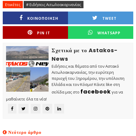
Ετικέτες
# Ειδήσεις Αιτωλοακαρνανίας
ΚΟΙΝΟΠΟΙΗΣΗ
TWEET
PIN IT
WHATSAPP
Σχετικά με το Astakos-
News
Ειδήσεις και θέματα από τον Αστακό
Αιτωλοακαρνανίας, την ευρύτερη
περιοχή του Ξηρομέρου, την υπόλοιπη
Ελλάδα και τον Κόσμο! Κάντε like στη
facebook
σελίδα μας στο
για να
μαθαίνετε όλα τα νέα!
Νεότερο άρθρο