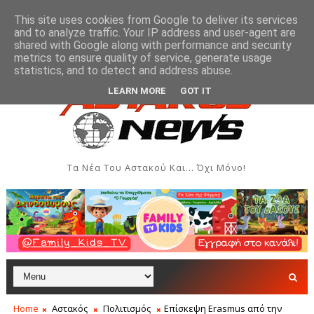
This site uses cookies from Google to deliver its services
and to analyze traffic. Your IP address and user-agent are
shared with Google along with performance and security
metrics to ensure quality of service, generate usage
γου Γυναικών Αστακού
Παρουσίαση του βιβλίου «
ΠΟΛΙΤΙΣΜΌΣ
statistics, and to detect and address abuse.
LEARN MORE
GOT IT
Τα Νέα Του Αστακού Και... Όχι Μόνο!
Home
Αστακός
Πολιτισμός
Επίσκεψη Erasmus από την