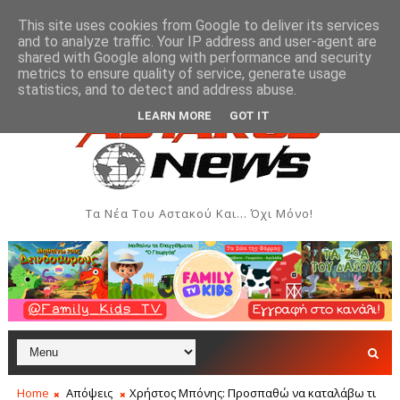
This site uses cookies from Google to deliver its services
and to analyze traffic. Your IP address and user-agent are
shared with Google along with performance and security
metrics to ensure quality of service, generate usage
 και Δημιουργιών του Συλλόγου Γυναικών Αστακού
ΠΟΛΙΤΙΣΜΌΣ
statistics, and to detect and address abuse.
LEARN MORE
GOT IT
Τα Νέα Του Αστακού Και... Όχι Μόνο!
Home
Απόψεις
Χρήστος Μπόνης: Προσπαθώ να καταλάβω τι