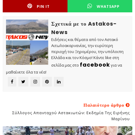
PIN IT
WHATSAPP
Σχετικά με το Astakos-
News
Ειδήσεις και θέματα από τον Αστακό
Αιτωλοακαρνανίας, την ευρύτερη
περιοχή του Ξηρομέρου, την υπόλοιπη
Ελλάδα και τον Κόσμο! Κάντε like στη
facebook
σελίδα μας στο
για να
μαθαίνετε όλα τα νέα!
Παλαιότερο άρθρο
Σύλλογος Απανταχού Αστακιωτών: Εκδημία Της Ειρήνης
Μαρίνου