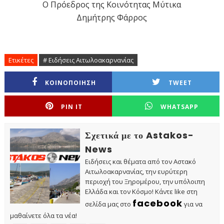
Ο Πρόεδρος της Κοινότητας Μύτικα
Δημήτρης Φάρρος
Ετικέτες
# Ειδήσεις Αιτωλοακαρνανίας
ΚΟΙΝΟΠΟΙΗΣΗ
TWEET
PIN IT
WHATSAPP
Σχετικά με το Astakos-
News
Ειδήσεις και θέματα από τον Αστακό
Αιτωλοακαρνανίας, την ευρύτερη
περιοχή του Ξηρομέρου, την υπόλοιπη
Ελλάδα και τον Κόσμο! Κάντε like στη
facebook
σελίδα μας στο
για να
μαθαίνετε όλα τα νέα!