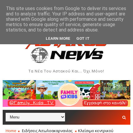
This site uses cookies from Google to deliver its services
and to analyze traffic. Your IP address and user-agent are
shared with Google along with performance and security
metrics to ensure quality of service, generate usage
δών του Αστακού
Βλάβη στην ύδρευση της Παλιόβα
ΞΗΡΌΜΕΡΟ
statistics, and to detect and address abuse.
LEARN MORE
GOT IT
Τα Νέα Του Αστακού Και... Όχι Μόνο!
Home
Ειδήσεις Αιτωλοακαρνανίας
Κλείσιμο κεντρικού