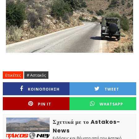
Ετικέτες
# Αστακός
ΚΟΙΝΟΠΟΙΗΣΗ
TWEET
PIN IT
WHATSAPP
Σχετικά με το Astakos-
News
Ειδήσεις και θέματα από τον Αστακό