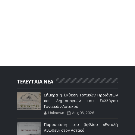
ΤΕΛΕΥΤΑΙΑ ΝΕΑ
Σήμερα η Έκθεση Τοπικών Προϊόντων
και Δημιουργιών του Συλλόγου
Γυναικών Αστακού
Unknown
Aug 08, 2026
Παρουσίαση του βιβλίου «Εντολή
Άνωθεν» στον Αστακό