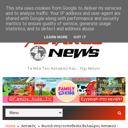
This site uses cookies from Google to deliver its services
and to analyze traffic. Your IP address and user-agent are
shared with Google along with performance and security
metrics to ensure quality of service, generate usage
ιουργιών του Συλλόγου Γυναικών Αστακού
Παρουσί
ΠΟΛΙΤΙΣΜΌΣ
statistics, and to detect and address abuse.
LEARN MORE
GOT IT
Τα Νέα Του Αστακού Και... Όχι Μόνο!
Home
Αστακός
Φωτιά στην τοποθεσία Βελαώρες Αστακού -