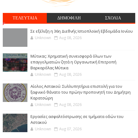
ΤΕΛΕΥΤΑΙΑ
ΔΗΜΟΦΙΛΗ
ΣΧΟΛΙΑ
Σε εξέλιξη η 36η Διεθνής Ιστιοπλοϊκή Εβδομάδα Ιονίου
Unknown
Aug 08, 2026
Μύτικας: Χρηματική συνεισφορά όλων των
επαγγελματιών ζητά η Οργανωτική Επιτροπή
Βαρκαρόλας Μύτικα
Unknown
Aug 08, 2026
Αίολος Αστακού: Συλλυπητήρια επιστολή για τον
ξαφνικό θάνατο του πρώην προπονητή του Δημήτρη
Καρατσώρη
Unknown
Aug 08, 2026
Εργασίες ασφαλτόστρωσης σε τμήματα οδών του
Αστακού
Unknown
Aug 07, 2026