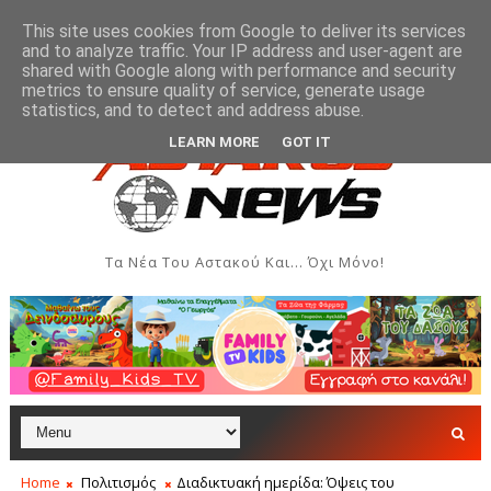
This site uses cookies from Google to deliver its services
and to analyze traffic. Your IP address and user-agent are
shared with Google along with performance and security
metrics to ensure quality of service, generate usage
βδομάδα Ιονίου
Μύτικας: Χρηματική συνεισφορά όλ
ΞΗΡΌΜΕΡΟ
statistics, and to detect and address abuse.
LEARN MORE
GOT IT
Τα Νέα Του Αστακού Και... Όχι Μόνο!
Home
Πολιτισμός
Διαδικτυακή ημερίδα: Όψεις του