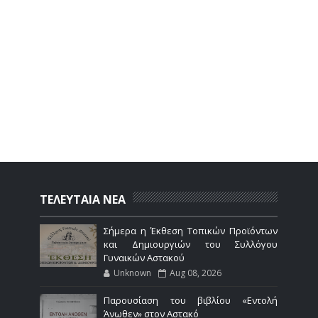
ΤΕΛΕΥΤΑΙΑ ΝΕΑ
Σήμερα η Έκθεση Τοπικών Προϊόντων
και Δημιουργιών του Συλλόγου
Γυναικών Αστακού
Unknown
Aug 08, 2026
Παρουσίαση του βιβλίου «Εντολή
Άνωθεν» στον Αστακό