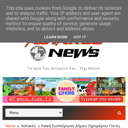
This site uses cookies from Google to deliver its services
and to analyze traffic. Your IP address and user-agent are
shared with Google along with performance and security
metrics to ensure quality of service, generate usage
και Δημιουργιών του Συλλόγου Γυναικών Αστακού
ΠΟΛΙΤΙΣΜΌΣ
statistics, and to detect and address abuse.
LEARN MORE
GOT IT
Τα Νέα Του Αστακού Και... Όχι Μόνο!
Home
Αστακός
Λαϊκή Συσπείρωση Δήμου Ξηρομέρου: Για τις