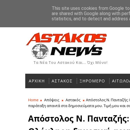
Αρχική
Ιστορία
Χρήσιμα Τηλέφωνα
Αγγελίες
This site uses cookies from Google to 
are shared with Google along with per
ΡΟΗ ΕΙΔΗΣΕΩΝ
statistics, and to detect and address 
Τα Νέα Του Αστακού Και... Όχι Μόνο!
ΑΡΧΙΚΗ
ΑΣΤΑΚΟΣ
ΞΗΡΟΜΕΡΟ
ΑΙΤΩΛΟ
Home
Απόψεις
Αστακός
Απόστολος Ν. Πανταζής:
παράταξη απαντά στα δημοσιεύματα μου. Τιμή μου και σ
Απόστολος Ν. Πανταζής: