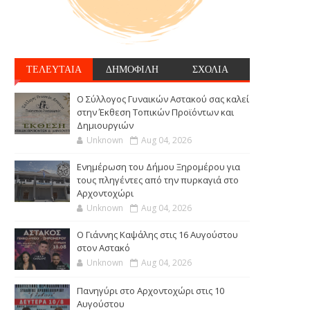
ΤΕΛΕΥΤΑΙΑ
ΔΗΜΟΦΙΛΗ
ΣΧΟΛΙΑ
Ο Σύλλογος Γυναικών Αστακού σας καλεί
στην Έκθεση Τοπικών Προϊόντων και
Δημιουργιών
Unknown
Aug 04, 2026
Ενημέρωση του Δήμου Ξηρομέρου για
τους πληγέντες από την πυρκαγιά στο
Αρχοντοχώρι
Unknown
Aug 04, 2026
Ο Γιάννης Καψάλης στις 16 Αυγούστου
στον Αστακό
Unknown
Aug 04, 2026
Πανηγύρι στο Αρχοντοχώρι στις 10
Αυγούστου