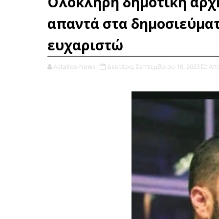
Ολόκληρη δημοτική αρχ
απαντά στα δημοσιεύματα
ευχαριστώ
Astakos-News
Δευτέρα, Σεπτεμβρίου 18, 2023
Από