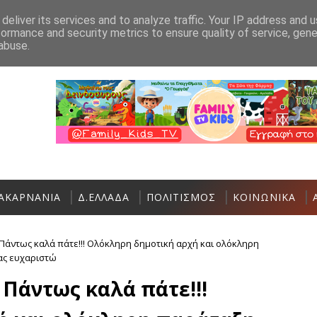
Ανακοίνωση
Επικοινωνία
deliver its services and to analyze traffic. Your IP address and 
formance and security metrics to ensure quality of service, gen
Ο Σύλλογος Γυναικών Αστακού σας καλεί σ
ΑΣΤΑΚΌΣ
abuse.
ΑΚΑΡΝΑΝΙΑ
Δ.ΕΛΛΑΔΑ
ΠΟΛΙΤΙΣΜΟΣ
ΚΟΙΝΩΝΙΚΑ
 Πάντως καλά πάτε!!! Ολόκληρη δημοτική αρχή και ολόκληρη
ας ευχαριστώ
 Πάντως καλά πάτε!!!