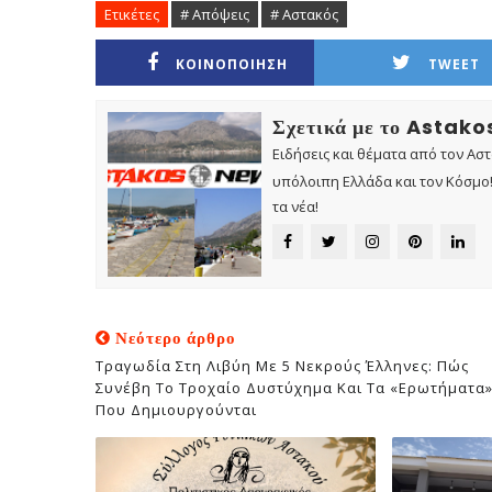
Ετικέτες
# Απόψεις
# Αστακός
ΚΟΙΝΟΠΟΙΗΣΗ
TWEET
Σχετικά με το Astak
Ειδήσεις και θέματα από τον Ασ
υπόλοιπη Ελλάδα και τον Κόσμο! 
τα νέα!
Νεότερο άρθρο
Τραγωδία Στη Λιβύη Με 5 Νεκρούς Έλληνες: Πώς
Συνέβη Το Τροχαίο Δυστύχημα Και Τα «ερωτήματα
Που Δημιουργούνται