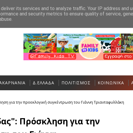
Ανακοίνωση
Επικοινωνία
deliver its services and to analyze traffic. Your IP address and 
formance and security metrics to ensure quality of service, gen
Αστακός: Πολιτιστικές και Αθλητικές εκδ
ΑΘΛΗΤΙΚΆ
abuse.
ΑΚΑΡΝΑΝΙΑ
Δ.ΕΛΛΑΔΑ
ΠΟΛΙΤΙΣΜΟΣ
ΚΟΙΝΩΝΙΚΑ
ληση για την προεκλογική συγκέντρωση του Γιάννη Τριανταφυλλάκη
ας": Πρόσκληση για την