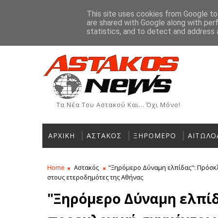
Αρχική
Ιστορία
Χρήσιμα Τηλέφωνα
Αγγελίες
This site uses cookies from Google to 
are shared with Google along with per
ΡΟΗ ΕΙΔΗΣΕΩΝ
statistics, and to detect and address 
Τα Νέα Του Αστακού Και... Όχι Μόνο!
ΑΡΧΙΚΗ
ΑΣΤΑΚΟΣ
ΞΗΡΟΜΕΡΟ
ΑΙΤΩΛΟ
Home
Αστακός
"Ξηρόμερο Δύναμη ελπίδας": Πρόσκ
στους ετεροδημότες της Αθήνας
"Ξηρόμερο Δύναμη ελπίδ