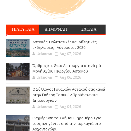
ΤΕΛΕΥΤΑΙΑ
ΔΗΜΟΦΙΛΗ
ΣΧΟΛΙΑ
Αστακός: Πολιτιστικές και Αθλητικές
εκδηλώσεις - Αύγουστος 2026
Unknown
Aug 07, 2026
Όρθρος και Θεία Λειτουργία στην Ιερά
Μονή Αγίου Γεωργίου Αστακού
Unknown
Aug 06, 2026
Ο Σύλλογος Γυναικών Αστακού σας καλεί
στην Έκθεση Τοπικών Προϊόντων και
Δημιουργιών
Unknown
Aug 04, 2026
Ενημέρωση του Δήμου Ξηρομέρου για
τους πληγέντες από την πυρκαγιά στο
Αρχοντοχώρι