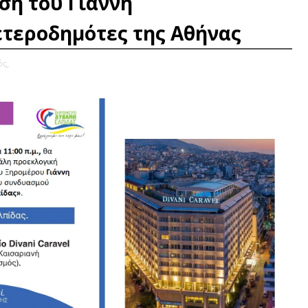
ση του Γιάννη
τεροδημότες της Αθήνας
ς,