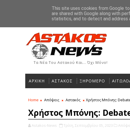
Αρχική
Ιστορία
Χρήσιμα Τηλέφωνα
Αγγελίες
This site uses cookies from Google to 
are shared with Google along with per
ΡΟΗ ΕΙΔΗΣΕΩΝ
statistics, and to detect and address 
Τα Νέα Του Αστακού Και... Όχι Μόνο!
ΑΡΧΙΚΗ
ΑΣΤΑΚΟΣ
ΞΗΡΟΜΕΡΟ
ΑΙΤΩΛΟ
Home
Απόψεις
Αστακός
Χρήστος Μπόνης: Deba
Χρήστος Μπόνης: Deba
Astakos-News
Τρίτη, Σεπτεμβρίου 05, 2023
Απόψε