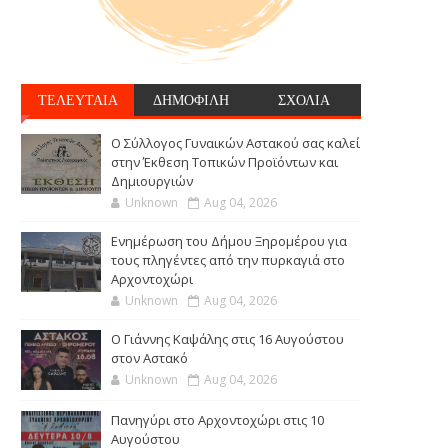
ΤΕΛΕΥΤΑΙΑ
ΔΗΜΟΦΙΛΗ
ΣΧΟΛΙΑ
Ο Σύλλογος Γυναικών Αστακού σας καλεί
στην Έκθεση Τοπικών Προϊόντων και
Δημιουργιών
Unknown
Aug 04, 2026
Ενημέρωση του Δήμου Ξηρομέρου για
τους πληγέντες από την πυρκαγιά στο
Αρχοντοχώρι
Unknown
Aug 04, 2026
Ο Γιάννης Καψάλης στις 16 Αυγούστου
στον Αστακό
Unknown
Aug 04, 2026
Πανηγύρι στο Αρχοντοχώρι στις 10
Αυγούστου