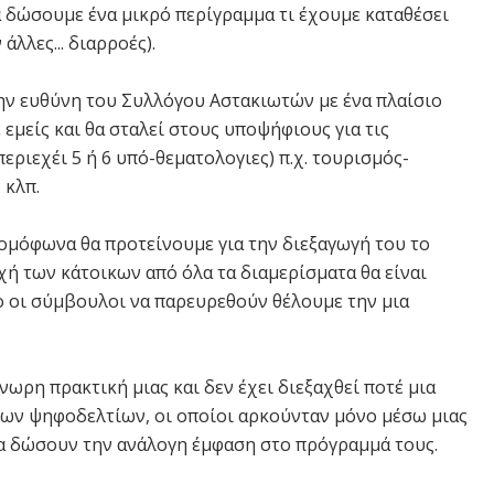
 δώσουμε ένα μικρό περίγραμμα τι έχουμε καταθέσει
λλες... διαρροές).
ην ευθύνη του Συλλόγου Αστακιωτών με ένα πλαίσιο
εμείς και θα σταλεί στους υποψήφιους για τις
εριεχέι 5 ή 6 υπό-θεματολογιες) π.χ. τουρισμός-
 κλπ.
 ομόφωνα θα προτείνουμε για την διεξαγωγή του το
ή των κάτοικων από όλα τα διαμερίσματα θα είναι
ο οι σύμβουλοι να παρευρεθούν θέλουμε την μια
ρη πρακτική μιας και δεν έχει διεξαχθεί ποτέ μια
των ψηφοδελτίων, οι οποίοι αρκούνταν μόνο μέσω μιας
α δώσουν την ανάλογη έμφαση στο πρόγραμμά τους.