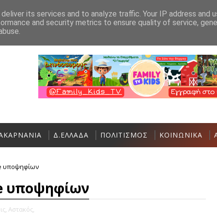
Ανακοίνωση
Επικοινωνία
deliver its services and to analyze traffic. Your IP address and 
formance and security metrics to ensure quality of service, gen
Ο Σύλλογος Γυναικών Αστακού σας καλεί σ
ΑΣΤΑΚΌΣ
abuse.
ΑΚΑΡΝΑΝΙΑ
Δ.ΕΛΛΑΔΑ
ΠΟΛΙΤΙΣΜΟΣ
ΚΟΙΝΩΝΙΚΑ
te υποψηφίων
te υποψηφίων
ις,
Αστακός,