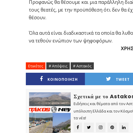
Προφανώς θα θέσουμε και μια παράλληλη διαδ
τους θεατές, με την προϋπόθεση ότι δεν θα έ
θέσουν.
Όλα αυτά είναι διαδικαστικά τα οποία θα 
να τεθούν ενώπιον των ψηφοφόρων.
ΧΡΗ
Ετικέτες
# Απόψεις
# Αστακός
ΚΟΙΝΟΠΟΙΗΣΗ
TWEET
Σχετικά με το Astak
Ειδήσεις και θέματα από τον Ασ
υπόλοιπη Ελλάδα και τον Κόσμο! 
τα νέα!