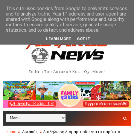
This site uses cookies from Google to deliver its services
and to analyze traffic. Your IP address and user-agent are
shared with Google along with performance and security
metrics to ensure quality of service, generate usage
οδών του Αστακού
Βλάβη στην ύδρευση της Παλιόβ
ΞΗΡΌΜΕΡΟ
statistics, and to detect and address abuse.
LEARN MORE
GOT IT
Τα Νέα Του Αστακού Και... Όχι Μόνο!
Home
Αστακός
Διαδήλωση διαμαρτυρίας για το παράκτιο