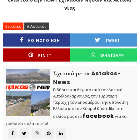
νίας
Ετικέτες
# Αστακός
ΚΟΙΝΟΠΟΙΗΣΗ
TWEET
PIN IT
WHATSAPP
Σχετικά με το Astakos-
News
Ειδήσεις και θέματα από τον Αστακό
Αιτωλοακαρνανίας, την ευρύτερη
περιοχή του Ξηρομέρου, την υπόλοιπη
Ελλάδα και τον Κόσμο! Κάντε like στη
facebook
σελίδα μας στο
για να
μαθαίνετε όλα τα νέα!