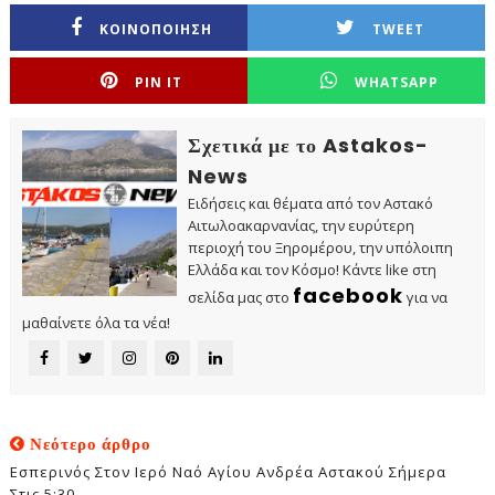
ΚΟΙΝΟΠΟΙΗΣΗ
TWEET
PIN IT
WHATSAPP
Σχετικά με το Astakos-
News
Ειδήσεις και θέματα από τον Αστακό
Αιτωλοακαρνανίας, την ευρύτερη
περιοχή του Ξηρομέρου, την υπόλοιπη
Ελλάδα και τον Κόσμο! Κάντε like στη
facebook
σελίδα μας στο
για να
μαθαίνετε όλα τα νέα!
Νεότερο άρθρο
Εσπερινός Στον Ιερό Ναό Αγίου Ανδρέα Αστακού Σήμερα
Στις 5:30