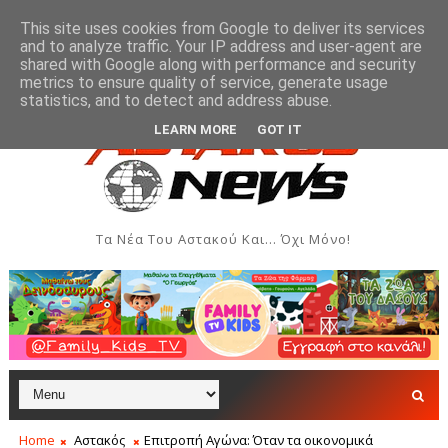
This site uses cookies from Google to deliver its services
and to analyze traffic. Your IP address and user-agent are
shared with Google along with performance and security
metrics to ensure quality of service, generate usage
ος 2026
Όρθρος και Θεία Λειτουργία στην Ιερά Μονή 
ΑΣΤΑΚΌΣ
statistics, and to detect and address abuse.
LEARN MORE
GOT IT
Τα Νέα Του Αστακού Και... Όχι Μόνο!
Home
Αστακός
Επιτροπή Αγώνα: Όταν τα οικονομικά