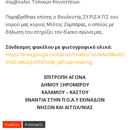
σύμβουλοι Τοπικών Κοινοτήτων.
Παραβρέθηκε επίσης ο Βουλευτής ΣΥ.ΡΙΖ.Α Π.Σ του
νομού μας κύριος Μίλτος Ζαμπάρας, ο οποίος με
δήλωση του στηρίζει τον δίκαιο αγώνα μας.
Σύνδεσμος φακέλου με φωτογραφικό υλικό:
https://drive.google.com/drive/folders/1eUNAeD8exB5
VhkCzw62nJm5NF5s0e_sB?usp=sharing
ΕΠΙΤΡΟΠΗ ΑΓΩΝΑ
ΔΗΜΟΥ ΞΗΡΟΜΕΡΟΥ
ΚΑΛΑΜΟΥ – ΚΑΣΤΟΥ
ΕΝΑΝΤΙΑ ΣΤΗΝ Π.Ο.Α.Υ ΕΧΙΝΑΔΩΝ
ΝΗΣΩΝ ΚΑΙ ΑΙΤΩΛ/ΝΙΑΣ
Ετικέτες
# Αστακός