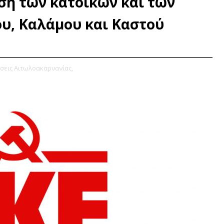
ση των κατοίκων και των
υ, Καλάμου και Καστού
σεις Αιτωλοακαρνανίας,