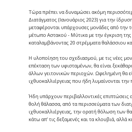
Τώρα πρέπει να δυναμώσει ακόμη περισσότερ
Διατάγματος (Ιανουάριος 2023) για την ίδρυσ
μεταφέρονται υπάρχουσες μονάδες από την τ
μέτωπο Αστακού - Μύτικα με την έγκριση τη
καταλαμβάνοντας 20 στρέμματα θαλάσσιου κα
Η υλοποίηση του σχεδιασμού, με τις νέες μο
επέκταση των υφισταμένων, θα είναι ξεκάθαρ
άλλων γειτονικών περιοχών. Ωφελημένη θα 
ιχθυοκαλλιέργειας που ήδη λυμαίνονται την 
Ήδη υπάρχουν περιβαλλοντικές επιπτώσεις α
θολή θάλασσα, από τα περισσεύματα των δια
ιχθυοκαλλιέργειας, την ορατή θόλωση των θ
κάτω απ’ τις δεξαμενές και τα κλουβιά, αλλά 