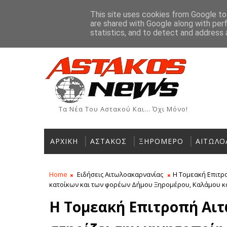
Αρχική
Ιστορία
Χρήσιμα Τηλέφωνα
Αγγελίες
This site uses cookies from Google to 
are shared with Google along with per
ΡΟΗ ΕΙΔΗΣΕΩΝ
statistics, and to detect and address 
Τα Νέα Του Αστακού Και... Όχι Μόνο!
ΑΡΧΙΚΗ
ΑΣΤΑΚΟΣ
ΞΗΡΟΜΕΡΟ
ΑΙΤΩΛΟ
Home
Ειδήσεις Αιτωλοακαρνανίας
Η Τομεακή Επιτρ
κατοίκων και των φορέων Δήμου Ξηρομέρου, Καλάμου κα
Η Τομεακή Επιτροπή Αι