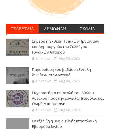
ΤΕΛΕΥΤΑΙΑ
ΔΗΜΟΦΙΛΗ
ΣΧΟΛΙΑ
Σήμερα η Έκθεση Τοπικών Προϊόντων
και Δημιουργιών του Συλλόγου
Γυναικών Αστακού
Unknown
Aug 08, 2026
Παρουσίαση του βιβλίου «Εντολή
Άνωθεν» στον Αστακό
Unknown
Aug 08, 2026
Ευχαριστήρια επιστολή του Αίολου
Αστακού προς την Ευγενία Πιτσούλια και
Θωμά Μπαρμπάνη
Unknown
Aug 08, 2026
Σε εξέλιξη η 36η Διεθνής Ιστιοπλοϊκή
Εβδομάδα Ιονίου