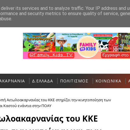
Ανακοίνωση
Επικοινωνία
deliver its services and to analyze traffic. Your IP address and 
formance and security metrics to ensure quality of service, gen
Σήμερα η Έκθεση Τοπικών Προϊόντων και
ΠΟΛΙΤΙΣΜΌΣ
abuse.
ΑΚΑΡΝΑΝΙΑ
Δ.ΕΛΛΑΔΑ
ΠΟΛΙΤΙΣΜΟΣ
ΚΟΙΝΩΝΙΚΑ
οπή Αιτωλοακαρνανίας του ΚΚΕ στηρίζει την κινητοποίηση των
ι Καστού ενάντια στην ΠΟΑΥ
τωλοακαρνανίας του ΚΚΕ