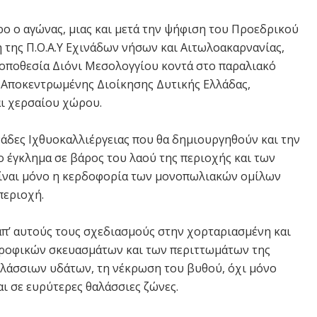
ο ο αγώνας, μιας και μετά την ψήφιση του Προεδρικού
η της Π.Ο.Α.Υ Εχινάδων νήσων και Αιτωλοακαρνανίας,
οποθεσία Διόνι Μεσολογγίου κοντά στο παραλιακό
ς Αποκεντρωμένης Διοίκησης Δυτικής Ελλάδας,
ι χερσαίου χώρου.
νάδες Ιχθυοκαλλιέργειας που θα δημιουργηθούν και την
ο έγκλημα σε βάρος του λαού της περιοχής και των
είναι μόνο η κερδοφορία των μονοπωλιακών ομίλων
περιοχή.
π’ αυτούς τους σχεδιασμούς στην χορταριασμένη και
τροφικών σκευασμάτων και των περιττωμάτων της
αλάσσιων υδάτων, τη νέκρωση του βυθού, όχι μόνο
και σε ευρύτερες θαλάσσιες ζώνες.