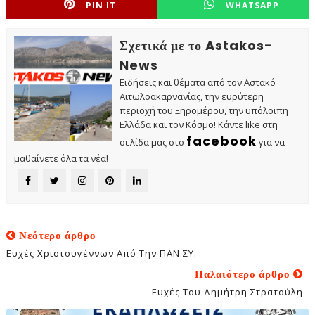
PIN IT
WHATSAPP
Σχετικά με το Astakos-
News
Ειδήσεις και θέματα από τον Αστακό
Αιτωλοακαρνανίας, την ευρύτερη
περιοχή του Ξηρομέρου, την υπόλοιπη
Ελλάδα και τον Κόσμο! Κάντε like στη
facebook
σελίδα μας στο
για να
μαθαίνετε όλα τα νέα!
Νεότερο άρθρο
Ευχές Χριστουγέννων Από Την ΠΑΝ.ΣΥ.
Παλαιότερο άρθρο
Ευχές Του Δημήτρη Στρατούλη