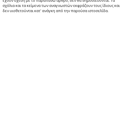
έχουν σχέση με το παραπάνω άρθρο, δεν θα δημοσιεύονται. Τα
σχόλια και τα κείμενα των αναγνωστών εκφράζουν τους ίδιους και
δεν υιοθετούνται κατ' ανάγκη από την παρούσα ιστοσελίδα.