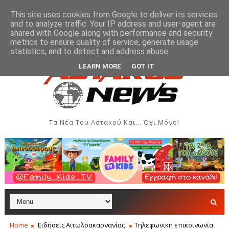
This site uses cookies from Google to deliver its services
and to analyze traffic. Your IP address and user-agent are
shared with Google along with performance and security
metrics to ensure quality of service, generate usage
ν του Αστακού
Βλάβη στην ύδρευση της Παλιόβαρκ
ΞΗΡΌΜΕΡΟ
statistics, and to detect and address abuse.
LEARN MORE
GOT IT
Τα Νέα Του Αστακού Και... Όχι Μόνο!
Home
Ειδήσεις Αιτωλοακαρνανίας
Τηλεφωνική επικοινωνία