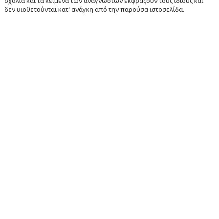
σχόλια και τα κείμενα των αναγνωστών εκφράζουν τους ίδιους και
δεν υιοθετούνται κατ' ανάγκη από την παρούσα ιστοσελίδα.