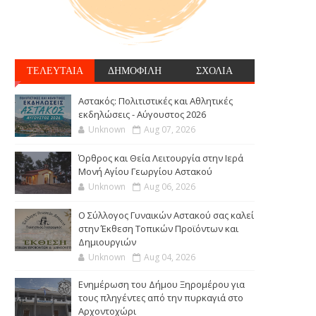
ΤΕΛΕΥΤΑΙΑ
ΔΗΜΟΦΙΛΗ
ΣΧΟΛΙΑ
Αστακός: Πολιτιστικές και Αθλητικές
εκδηλώσεις - Αύγουστος 2026
Unknown
Aug 07, 2026
Όρθρος και Θεία Λειτουργία στην Ιερά
Μονή Αγίου Γεωργίου Αστακού
Unknown
Aug 06, 2026
Ο Σύλλογος Γυναικών Αστακού σας καλεί
στην Έκθεση Τοπικών Προϊόντων και
Δημιουργιών
Unknown
Aug 04, 2026
Ενημέρωση του Δήμου Ξηρομέρου για
τους πληγέντες από την πυρκαγιά στο
Αρχοντοχώρι