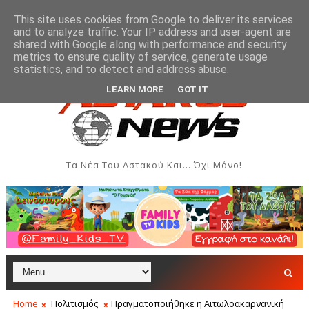
This site uses cookies from Google to deliver its services
and to analyze traffic. Your IP address and user-agent are
shared with Google along with performance and security
metrics to ensure quality of service, generate usage
του Συλλόγου Γυναικών Αστακού
Παρουσίαση του 
ΠΟΛΙΤΙΣΜΌΣ
statistics, and to detect and address abuse.
LEARN MORE
GOT IT
Τα Νέα Του Αστακού Και... Όχι Μόνο!
Home
Πολιτισμός
Πραγματοποιήθηκε η Αιτωλοακαρνανική