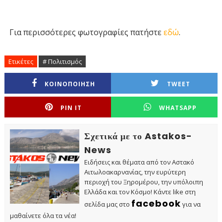
Για περισσότερες φωτογραφίες πατήστε
εδώ
.
Ετικέτες
# Πολιτισμός
ΚΟΙΝΟΠΟΙΗΣΗ
TWEET
PIN IT
WHATSAPP
Σχετικά με το Astakos-
News
Ειδήσεις και θέματα από τον Αστακό
Αιτωλοακαρνανίας, την ευρύτερη
περιοχή του Ξηρομέρου, την υπόλοιπη
Ελλάδα και τον Κόσμο! Κάντε like στη
facebook
σελίδα μας στο
για να
μαθαίνετε όλα τα νέα!