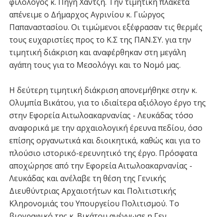
φιλόλογος κ. Πηγή Χαντζή. Την τιμητική πλακέτα
απένειμε ο Δήμαρχος Αγρινίου κ. Γιώργος
Παπαναστασίου. Οι τιμώμενοι εξέφρασαν τις θερμές
τους ευχαριστίες προς το Κ.Σ της ΠΑΝ.ΣΥ. για την
τιμητική διάκριση και αναφέρθηκαν στη μεγάλη
αγάπη τους για το Μεσολόγγι και το Νομό μας.
Η δεύτερη τιμητική διάκριση απονεμήθηκε στην κ.
Ολυμπία Βικάτου, για το ιδιαίτερα αξιόλογο έργο της
στην Εφορεία Αιτωλοακαρνανίας - Λευκάδας τόσο
αναφορικά με την αρχαιολογική έρευνα πεδίου, όσο
επίσης οργανωτικά και διοικητικά, καθώς και για το
πλούσιο ιστορικό-ερευνητικό της έργο. Πρόσφατα
αποχώρησε από την Εφορεία Αιτωλοακαρνανίας -
Λευκάδας και ανέλαβε τη θέση της Γενικής
Διευθύντριας Αρχαιοτήτων και Πολιτιστικής
Κληρονομιάς του Υπουργείου Πολιτισμού. Το
βιογραφικό της κ. Βικάτου ανέγνωσε η Γεν.