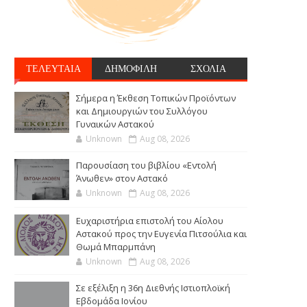
ΤΕΛΕΥΤΑΙΑ
ΔΗΜΟΦΙΛΗ
ΣΧΟΛΙΑ
Σήμερα η Έκθεση Τοπικών Προϊόντων
και Δημιουργιών του Συλλόγου
Γυναικών Αστακού
Unknown
Aug 08, 2026
Παρουσίαση του βιβλίου «Εντολή
Άνωθεν» στον Αστακό
Unknown
Aug 08, 2026
Ευχαριστήρια επιστολή του Αίολου
Αστακού προς την Ευγενία Πιτσούλια και
Θωμά Μπαρμπάνη
Unknown
Aug 08, 2026
Σε εξέλιξη η 36η Διεθνής Ιστιοπλοϊκή
Εβδομάδα Ιονίου