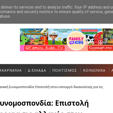
Ανακοίνωση
Επικοινωνία
deliver its services and to analyze traffic. Your IP address and 
formance and security metrics to ensure quality of service, gen
Σήμερα η Έκθεση Τοπικών Προϊόντων 
ΠΟΛΙΤΙΣΜΌΣ
abuse.
ΑΚΑΡΝΑΝΙΑ
Δ.ΕΛΛΑΔΑ
ΠΟΛΙΤΙΣΜΟΣ
ΚΟΙΝΩΝΙΚΑ
νική Συνομοσπονδία: Eπιστολή στον υπουργό δικαιοσύνης για τις
υνομοσπονδία: Eπιστολή