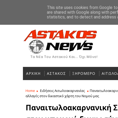
Αρχική
Ιστορία
Χρήσιμα Τηλέφωνα
Αγγελίες
This site uses cookies from Google to 
are shared with Google along with per
ΡΟΗ ΕΙΔΗΣΕΩΝ
statistics, and to detect and address 
Τα Νέα Του Αστακού Και... Όχι Μόνο!
ΑΡΧΙΚΗ
ΑΣΤΑΚΟΣ
ΞΗΡΟΜΕΡΟ
ΑΙΤΩΛΟ
Home
Ειδήσεις Αιτωλοακαρνανίας
Παναιτωλοακαρνα
αλλαγές στον δικαστικό χάρτη του Νομού μας
Παναιτωλοακαρνανική Σ