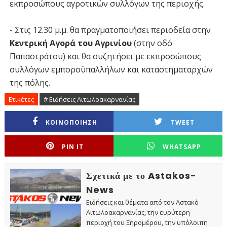
εκπροσώπους αγροτικών συλλόγων της περιοχής.
- Στις 12.30 μ.μ. θα πραγματοποιήσει περιοδεία στην
Κεντρική Αγορά του Αγρινίου
(στην οδό
Παπαστράτου) και θα συζητήσει με εκπροσώπους
συλλόγων εμποροϋπαλλήλων και καταστηματαρχών
της πόλης.
Ετικέτες
# Ειδήσεις Αιτωλοακαρνανίας
ΚΟΙΝΟΠΟΙΗΣΗ
TWEET
PIN IT
WHATSAPP
Σχετικά με το Astakos-
News
Ειδήσεις και θέματα από τον Αστακό
Αιτωλοακαρνανίας, την ευρύτερη
περιοχή του Ξηρομέρου, την υπόλοιπη