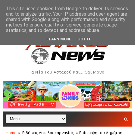
This site uses cookies from Google to deliver its services
and to analyze traffic. Your IP address and user-agent are
shared with Google along with performance and security
metrics to ensure quality of service, generate usage
εκδηλώσεις - Αύγουστος 2026
Όρθρος και Θεία Λειτου
ΑΣΤΑΚΌΣ
statistics, and to detect and address abuse.
LEARN MORE
GOT IT
Τα Νέα Του Αστακού Και... Όχι Μόνο!
Home
Ειδήσεις Αιτωλοακαρνανίας
Επίσκεψη του Δημήτρη