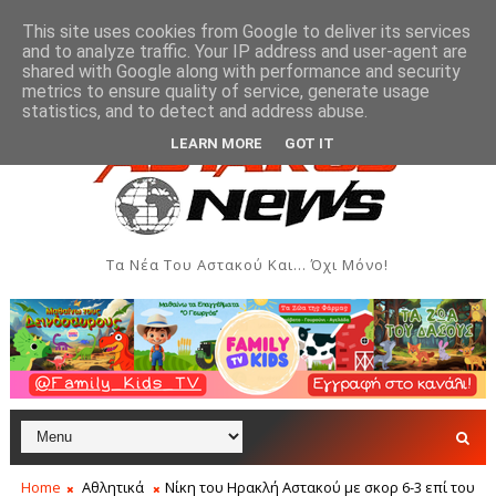
This site uses cookies from Google to deliver its services
and to analyze traffic. Your IP address and user-agent are
shared with Google along with performance and security
metrics to ensure quality of service, generate usage
Βλάβη στην ύδρευση της Παλιόβαρκας
ΞΗΡΌΜΕΡΟ
ΑΘΛΗΤΙΚΆ
statistics, and to detect and address abuse.
LEARN MORE
GOT IT
Τα Νέα Του Αστακού Και... Όχι Μόνο!
Home
Αθλητικά
Νίκη του Ηρακλή Αστακού με σκορ 6-3 επί του