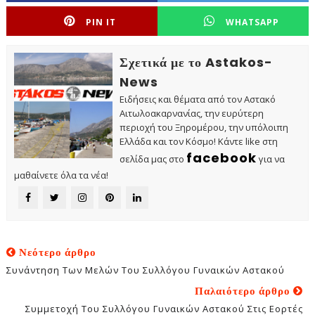
PIN IT
WHATSAPP
Σχετικά με το Astakos-
News
Ειδήσεις και θέματα από τον Αστακό
Αιτωλοακαρνανίας, την ευρύτερη
περιοχή του Ξηρομέρου, την υπόλοιπη
Ελλάδα και τον Κόσμο! Κάντε like στη
facebook
σελίδα μας στο
για να
μαθαίνετε όλα τα νέα!
Νεότερο άρθρο
Συνάντηση Των Μελών Του Συλλόγου Γυναικών Αστακού
Παλαιότερο άρθρο
Συμμετοχή Του Συλλόγου Γυναικών Αστακού Στις Εορτές