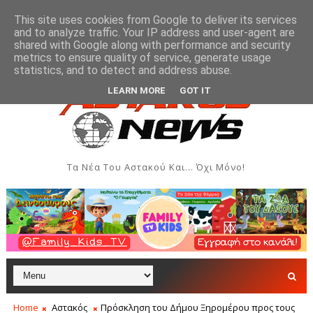
This site uses cookies from Google to deliver its services
and to analyze traffic. Your IP address and user-agent are
shared with Google along with performance and security
metrics to ensure quality of service, generate usage
ηλώσεις - Αύγουστος 2026
Όρθρος και Θεία Λειτουργί
ΑΣΤΑΚΌΣ
statistics, and to detect and address abuse.
LEARN MORE
GOT IT
Τα Νέα Του Αστακού Και... Όχι Μόνο!
Home
Αστακός
Πρόσκληση του Δήμου Ξηρομέρου προς τους