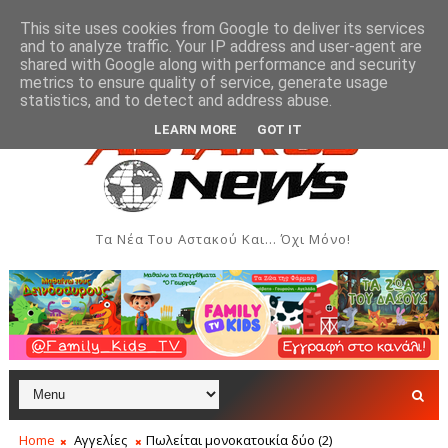
This site uses cookies from Google to deliver its services
and to analyze traffic. Your IP address and user-agent are
shared with Google along with performance and security
metrics to ensure quality of service, generate usage
ν και Δημιουργιών του Συλλόγου Γυναικών Αστακού
ΠΟΛΙΤΙΣΜΌΣ
statistics, and to detect and address abuse.
LEARN MORE
GOT IT
Τα Νέα Του Αστακού Και... Όχι Μόνο!
Home
Αγγελίες
Πωλείται μονοκατοικία δύο (2)