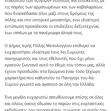
νταουλιού των «ζυγιών» ντόπιους και επισκέπτες με
τις παρέες των αρματωμένων και των καβαλαραίων,
που διασκέδασαν όλοι μαζί στους δρόμους της
πόλης και στο ιστορικό μοναστήρι, ενώ ιδιαίτερη
εντύπωση προκάλεσαν οι επιδείξεις δεξιοτεχνίας
των ιππέων με τα πανέμορφα άλογά τους.
Ο Δήμος Ιερής Πόλης Μεσολογγίου επιθυμεί να
ευχαριστήσει ιδιαίτερα τους Άη-Συμιώτες
πανηγυριστές και τους εθελοντές που όχι μόνο
κρατούν ζωντανό αυτό το έθιμο του τόπου μας, αλλά
έχουν προσδώσει στα δρώμενα έναν τόσο ξέχωρο
χαρακτήρα που καθιστούν το Πανηγύρι του Άη-
Συμιού γνωστό και αγαπητό σε όλη την Ελλάδα.
Ένα μεγάλο ευχαριστώ απευθύνουμε επίσης σε όλες
και όλους όσους έδωσαν το παρών στις εορταστικές
εκδηλώσεις του τετραημέρου, τιμώντας με αυτόν τον