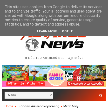
This site uses cookies from Google to deliver its services
and to analyze traffic. Your IP address and user-agent are
shared with Google along with performance and security
metrics to ensure quality of service, generate usage
ουργιών του Συλλόγου Γυναικών Αστακού
Παρουσί
ΠΟΛΙΤΙΣΜΌΣ
statistics, and to detect and address abuse.
LEARN MORE
GOT IT
Τα Νέα Του Αστακού Και... Όχι Μόνο!
Home
Ειδήσεις Αιτωλοακαρνανίας
Μεσολόγγι: