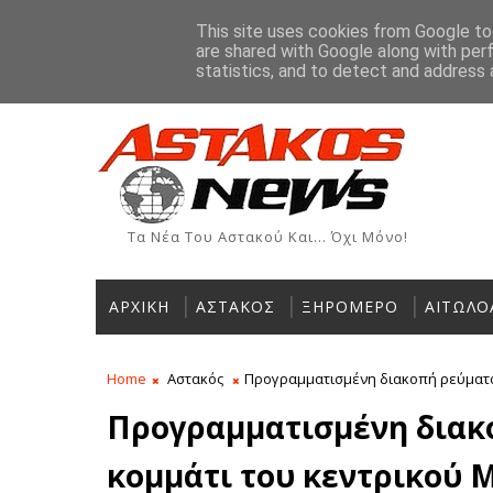
Αρχική
Ιστορία
Χρήσιμα Τηλέφωνα
Αγγελίες
This site uses cookies from Google to 
are shared with Google along with per
κές και Αθλητικές εκδηλώσεις - Αύγουστος 2026
ΡΟΗ ΕΙΔΗΣΕΩΝ
ΑΣΤΑΚΌΣ
statistics, and to detect and address 
Τα Νέα Του Αστακού Και... Όχι Μόνο!
ΑΡΧΙΚΗ
ΑΣΤΑΚΟΣ
ΞΗΡΟΜΕΡΟ
ΑΙΤΩΛΟ
Home
Αστακός
Προγραμματισμένη διακοπή ρεύματος
Προγραμματισμένη διακ
κομμάτι του κεντρικού 