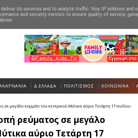
Ανακοίνωση
Επικοινωνία
deliver its services and to analyze traffic. Your IP address and 
formance and security metrics to ensure quality of service, gen
Όρθρος και Θεία Λειτουργία στην Ιερά Μονή Αγίου Γεωργίου Αστα
abuse.
ΑΚΑΡΝΑΝΙΑ
Δ.ΕΛΛΑΔΑ
ΠΟΛΙΤΙΣΜΟΣ
ΚΟΙΝΩΝΙΚΑ
 σε μεγάλο κομμάτι του κεντρικού Μύτικα αύριο Τετάρτη 17 Ιουλίου
οπή ρεύματος σε μεγάλο
Μύτικα αύριο Τετάρτη 17