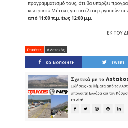
προγραμματισμό τους, ότι θα υπάρξει προγρ
κεντρικού Μύτικα, για εκτέλεση εργασιών σ
από 11:00 π.μ. έως 12:00 μ.μ
.
ΕΚ ΤΟΥ 
Ετικέτες
# Αστακός
ΚΟΙΝΟΠΟΙΗΣΗ
TWEET
Σχετικά με το Astak
Ειδήσεις και θέματα από τον Ασ
υπόλοιπη Ελλάδα και τον Κόσμο! 
τα νέα!