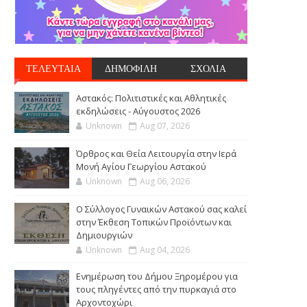
ΤΕΛΕΥΤΑΙΑ
ΔΗΜΟΦΙΛΗ
ΣΧΟΛΙΑ
Αστακός: Πολιτιστικές και Αθλητικές
εκδηλώσεις - Αύγουστος 2026
Unknown
Aug 07, 2026
Όρθρος και Θεία Λειτουργία στην Ιερά
Μονή Αγίου Γεωργίου Αστακού
Unknown
Aug 06, 2026
Ο Σύλλογος Γυναικών Αστακού σας καλεί
στην Έκθεση Τοπικών Προϊόντων και
Δημιουργιών
Unknown
Aug 04, 2026
Ενημέρωση του Δήμου Ξηρομέρου για
τους πληγέντες από την πυρκαγιά στο
Αρχοντοχώρι