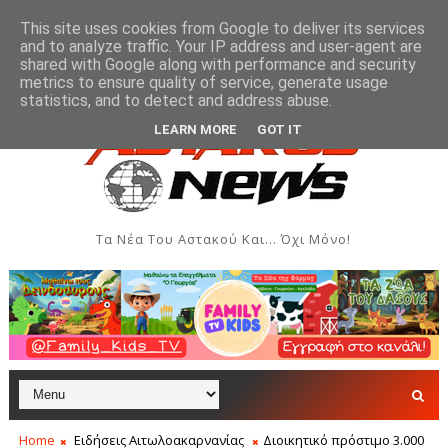
This site uses cookies from Google to deliver its services
and to analyze traffic. Your IP address and user-agent are
shared with Google along with performance and security
metrics to ensure quality of service, generate usage
δομάδα Ιονίου
Μύτικας: Χρηματική συνεισφορά όλων
ΞΗΡΌΜΕΡΟ
statistics, and to detect and address abuse.
LEARN MORE
GOT IT
Τα Νέα Του Αστακού Και... Όχι Μόνο!
Home
Ειδήσεις Αιτωλοακαρνανίας
Διοικητικό πρόστιμο 3.000