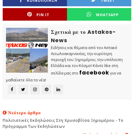
ΚΟΙΝΟΠΟΙΗΣΗ
TWEET
PIN IT
WHATSAPP
Σχετικά με το Astakos-
News
Ειδήσεις και θέματα από τον Αστακό
Αιτωλοακαρνανίας, την ευρύτερη
περιοχή του Ξηρομέρου, την υπόλοιπη
Ελλάδα και τον Κόσμο! Κάντε like στη
facebook
σελίδα μας στο
για να
μαθαίνετε όλα τα νέα!
Νεότερο άρθρο
Πολιτιστικές Εκδηλώσεις Στη Χρυσοβίτσα Ξηρομέρου - Το
Πρόγραμμα Των Εκδηλώσεων