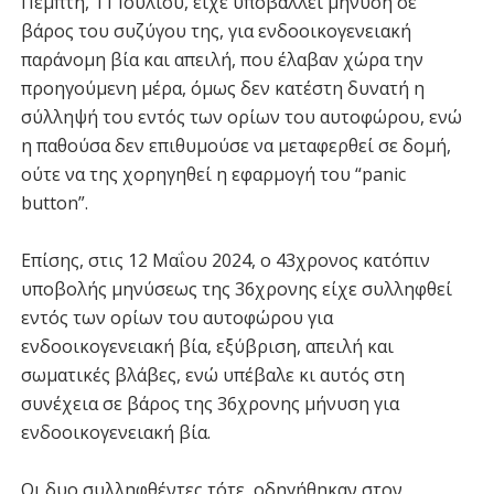
Πέμπτη, 11 Ιουλίου, είχε υποβάλλει μήνυση σε
βάρος του συζύγου της, για ενδοοικογενειακή
παράνομη βία και απειλή, που έλαβαν χώρα την
προηγούμενη μέρα, όμως δεν κατέστη δυνατή η
σύλληψή του εντός των ορίων του αυτοφώρου, ενώ
η παθούσα δεν επιθυμούσε να μεταφερθεί σε δομή,
ούτε να της χορηγηθεί η εφαρμογή του “panic
button”.
Επίσης, στις 12 Μαΐου 2024, ο 43χρονος κατόπιν
υποβολής μηνύσεως της 36χρονης είχε συλληφθεί
εντός των ορίων του αυτοφώρου για
ενδοοικογενειακή βία, εξύβριση, απειλή και
σωματικές βλάβες, ενώ υπέβαλε κι αυτός στη
συνέχεια σε βάρος της 36χρονης μήνυση για
ενδοοικογενειακή βία.
Οι δυο συλληφθέντες τότε, οδηγήθηκαν στον