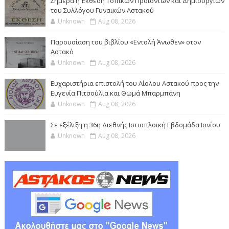
Σήμερα η Έκθεση Τοπικών Προϊόντων και Δημιουργιών
του Συλλόγου Γυναικών Αστακού
Unknown
Aug 08, 2026
Παρουσίαση του βιβλίου «Εντολή Άνωθεν» στον
Αστακό
Unknown
Aug 08, 2026
Ευχαριστήρια επιστολή του Αίολου Αστακού προς την
Ευγενία Πιτσούλια και Θωμά Μπαρμπάνη
Unknown
Aug 08, 2026
Σε εξέλιξη η 36η Διεθνής Ιστιοπλοϊκή Εβδομάδα Ιονίου
Unknown
Aug 08, 2026