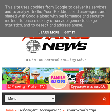
This site uses cookies from Google to deliver its services
and to analyze traffic. Your IP address and user-agent are
shared with Google along with performance and security
metrics to ensure quality of service, generate usage
ν και Δημιουργιών του Συλλόγου Γυναικών Αστακού
ΠΟΛΙΤΙΣΜΌΣ
statistics, and to detect and address abuse.
LEARN MORE
GOT IT
Τα Νέα Του Αστακού Και... Όχι Μόνο!
Home
Ειδήσεις Αιτωλοακαρνανίας
Γυναικοκτονία στην