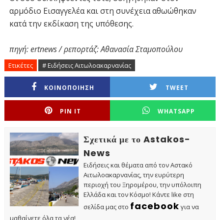
αρμόδιο Εισαγγελέα και στη συνέχεια αθωώθηκαν
κατά την εκδίκαση της υπόθεσης.
πηγή: ertnews / ρεπορτάζ: Αθανασία Σταμοπούλου
Ετικέτες
# Ειδήσεις Αιτωλοακαρνανίας
ΚΟΙΝΟΠΟΙΗΣΗ
TWEET
PIN IT
WHATSAPP
Σχετικά με το Astakos-
News
Ειδήσεις και θέματα από τον Αστακό
Αιτωλοακαρνανίας, την ευρύτερη
περιοχή του Ξηρομέρου, την υπόλοιπη
Ελλάδα και τον Κόσμο! Κάντε like στη
facebook
σελίδα μας στο
για να
μαθαίνετε όλα τα νέα!