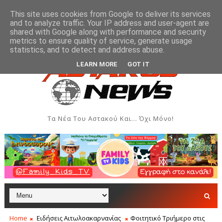
This site uses cookies from Google to deliver its services
and to analyze traffic. Your IP address and user-agent are
shared with Google along with performance and security
metrics to ensure quality of service, generate usage
βδομάδα Ιονίου
Μύτικας: Χρηματική συνεισφορά όλ
ΞΗΡΌΜΕΡΟ
statistics, and to detect and address abuse.
LEARN MORE
GOT IT
Τα Νέα Του Αστακού Και... Όχι Μόνο!
Home
Ειδήσεις Αιτωλοακαρνανίας
Φοιτητικό Τριήμερο στις