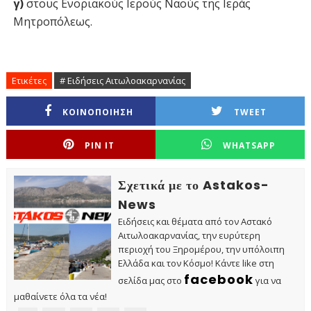
γ)
στους Ενοριακούς Ιερούς Ναούς της Ιεράς
Μητροπόλεως.
Ετικέτες
# Ειδήσεις Αιτωλοακαρνανίας
ΚΟΙΝΟΠΟΙΗΣΗ
TWEET
PIN IT
WHATSAPP
Σχετικά με το Astakos-
News
Ειδήσεις και θέματα από τον Αστακό
Αιτωλοακαρνανίας, την ευρύτερη
περιοχή του Ξηρομέρου, την υπόλοιπη
Ελλάδα και τον Κόσμο! Κάντε like στη
facebook
σελίδα μας στο
για να
μαθαίνετε όλα τα νέα!