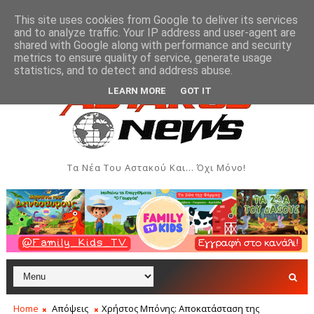
This site uses cookies from Google to deliver its services
and to analyze traffic. Your IP address and user-agent are
shared with Google along with performance and security
metrics to ensure quality of service, generate usage
α Ιονίου
Μύτικας: Χρηματική συνεισφορά όλων των
ΞΗΡΌΜΕΡΟ
statistics, and to detect and address abuse.
LEARN MORE
GOT IT
Τα Νέα Του Αστακού Και... Όχι Μόνο!
Home
Απόψεις
Χρήστος Μπόνης: Αποκατάσταση της