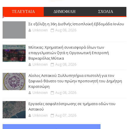
ΤΕΛΕΥΤΑΙΑ
ΔΗΜΟΦΙΛΗ
ΣΧΟΛΙΑ
Σε εξέλιξη η 36η Διεθνής Ιστιοπλοϊκή Εβδομάδα Ιονίου
Unknown
Aug 08, 2026
Μύτικας: Χρηματική συνεισφορά όλων των
επαγγελματιών ζητά η Οργανωτική Επιτροπή
Βαρκαρόλας Μύτικα
Unknown
Aug 08, 2026
Αίολος Αστακού: Συλλυπητήρια επιστολή για τον
ξαφνικό θάνατο του πρώην προπονητή του Δημήτρη
Καρατσώρη
Unknown
Aug 08, 2026
Εργασίες ασφαλτόστρωσης σε τμήματα οδών του
Αστακού
Unknown
Aug 07, 2026