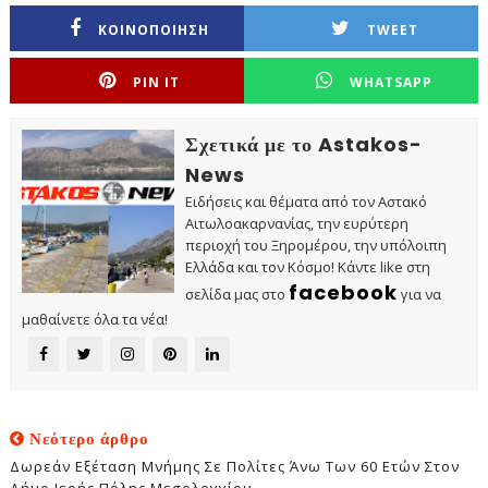
ΚΟΙΝΟΠΟΙΗΣΗ
TWEET
PIN IT
WHATSAPP
Σχετικά με το Astakos-
News
Ειδήσεις και θέματα από τον Αστακό
Αιτωλοακαρνανίας, την ευρύτερη
περιοχή του Ξηρομέρου, την υπόλοιπη
Ελλάδα και τον Κόσμο! Κάντε like στη
facebook
σελίδα μας στο
για να
μαθαίνετε όλα τα νέα!
Νεότερο άρθρο
Δωρεάν Εξέταση Μνήμης Σε Πολίτες Άνω Των 60 Ετών Στον
Δήμο Ιερής Πόλης Μεσολογγίου