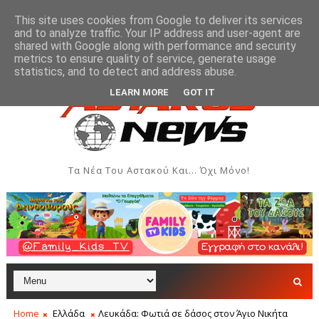
This site uses cookies from Google to deliver its services
and to analyze traffic. Your IP address and user-agent are
shared with Google along with performance and security
metrics to ensure quality of service, generate usage
Όρθρος και Θεία Λειτουργία στην Ιερά Μονή Αγίου Γ
ΑΣΤΑΚΌΣ
statistics, and to detect and address abuse.
LEARN MORE
GOT IT
Τα Νέα Του Αστακού Και... Όχι Μόνο!
Home
Ελλάδα
Λευκάδα: Φωτιά σε δάσος στον Άγιο Νικήτα