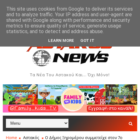
This site uses cookies from Google to deliver its services
and to analyze traffic. Your IP address and user-agent are
shared with Google along with performance and security
metrics to ensure quality of service, generate usage
λώσεις - Αύγουστος 2026
Όρθρος και Θεία Λειτουργία
ΑΣΤΑΚΌΣ
statistics, and to detect and address abuse.
LEARN MORE
GOT IT
Τα Νέα Του Αστακού Και... Όχι Μόνο!
Home
Αστακός
Ο Δήμος Ξηρομέρου συμμετείχε στον 7ο