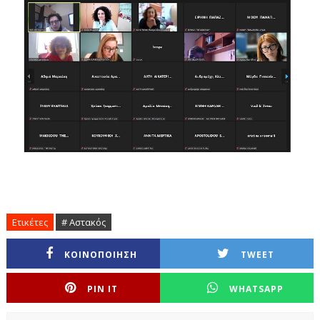
Ετικέτες
# Αστακός
ΚΟΙΝΟΠΟΙΗΣΗ
TWEET
PIN IT
WHATSAPP