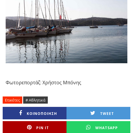
Φωτορεπορτάζ: Χρήστος Μπόνης
Ετικέτες
# Αθλητικά
ΚΟΙΝΟΠΟΙΗΣΗ
TWEET
PIN IT
WHATSAPP