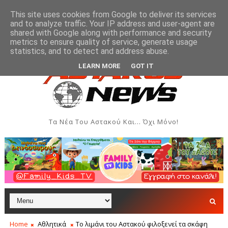
This site uses cookies from Google to deliver its services
and to analyze traffic. Your IP address and user-agent are
shared with Google along with performance and security
metrics to ensure quality of service, generate usage
ου Συλλόγου Γυναικών Αστακού
Παρουσίαση του β
ΠΟΛΙΤΙΣΜΌΣ
statistics, and to detect and address abuse.
LEARN MORE
GOT IT
Τα Νέα Του Αστακού Και... Όχι Μόνο!
Home
Αθλητικά
Το λιμάνι του Αστακού φιλοξενεί τα σκάφη