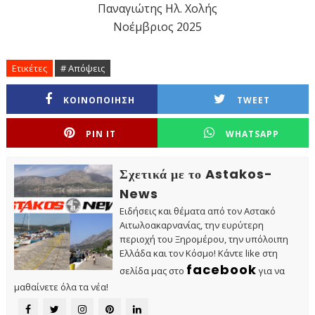
Παναγιώτης Ηλ. Χολής
Νοέμβριος 2025
Ετικέτες
# Απόψεις
ΚΟΙΝΟΠΟΙΗΣΗ
TWEET
PIN IT
WHATSAPP
Σχετικά με το Astakos-
News
Ειδήσεις και θέματα από τον Αστακό
Αιτωλοακαρνανίας, την ευρύτερη
περιοχή του Ξηρομέρου, την υπόλοιπη
Ελλάδα και τον Κόσμο! Κάντε like στη
facebook
σελίδα μας στο
για να
μαθαίνετε όλα τα νέα!