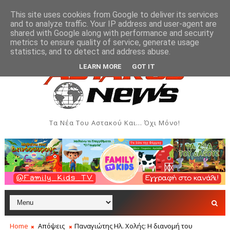
This site uses cookies from Google to deliver its services
and to analyze traffic. Your IP address and user-agent are
shared with Google along with performance and security
metrics to ensure quality of service, generate usage
εις - Αύγουστος 2026
Όρθρος και Θεία Λειτουργία στ
ΑΣΤΑΚΌΣ
statistics, and to detect and address abuse.
LEARN MORE
GOT IT
Τα Νέα Του Αστακού Και... Όχι Μόνο!
Home
Απόψεις
Παναγιώτης Ηλ. Χολής: Η διανομή του