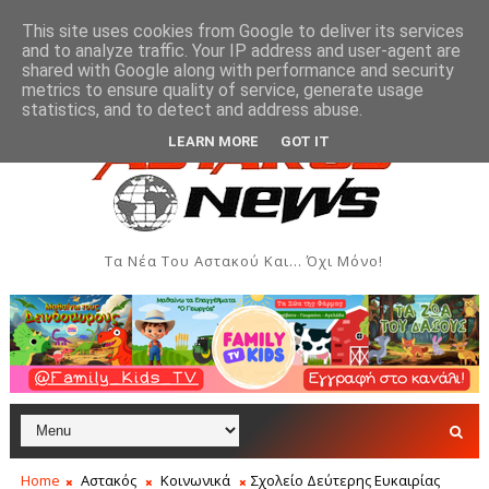
This site uses cookies from Google to deliver its services
and to analyze traffic. Your IP address and user-agent are
shared with Google along with performance and security
metrics to ensure quality of service, generate usage
εις - Αύγουστος 2026
Όρθρος και Θεία Λειτουργία στη
ΑΣΤΑΚΌΣ
statistics, and to detect and address abuse.
LEARN MORE
GOT IT
Τα Νέα Του Αστακού Και... Όχι Μόνο!
Home
Αστακός
Κοινωνικά
Σχολείο Δεύτερης Ευκαιρίας