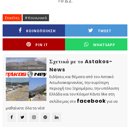
Το Δ.Σ.
Ετικέτες
# Κοινωνικά
ΚΟΙΝΟΠΟΙΗΣΗ
TWEET
PIN IT
WHATSAPP
Σχετικά με το Astakos-
News
Ειδήσεις και θέματα από τον Αστακό
Αιτωλοακαρνανίας, την ευρύτερη
περιοχή του Ξηρομέρου, την υπόλοιπη
Ελλάδα και τον Κόσμο! Κάντε like στη
facebook
σελίδα μας στο
για να
μαθαίνετε όλα τα νέα!