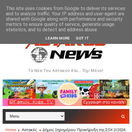
This site uses cookies from Google to deliver its services
and to analyze traffic. Your IP address and user-agent are
shared with Google along with performance and security
metrics to ensure quality of service, generate usage
ν και Δημιουργιών του Συλλόγου Γυναικών Αστακού
ΠΟΛΙΤΙΣΜΌΣ
statistics, and to detect and address abuse.
LEARN MORE
GOT IT
Τα Νέα Του Αστακού Και... Όχι Μόνο!
Home
Αστακός
Δήμος Ξηρομέρου: Προκήρυξη της ΣΟΧ 2/2026