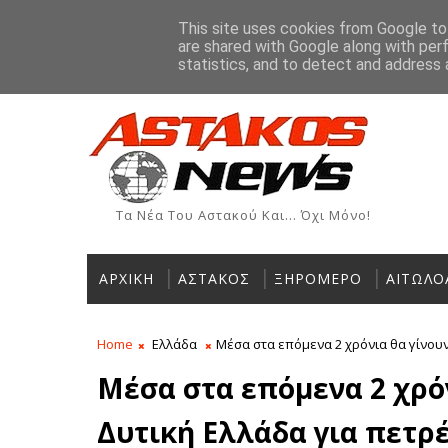
Αρχική
Ιστορία
Χρήσιμα Τηλέφωνα
Αγγελίες
This site uses cookies from Google to 
are shared with Google along with per
ΡΟΗ ΕΙΔΗΣΕΩΝ
statistics, and to detect and address 
τά η Οργανωτική Επιτροπή Βαρκαρόλας Μύτικα
Τα Νέα Του Αστακού Και... Όχι Μόνο!
ΑΡΧΙΚΗ
ΑΣΤΑΚΟΣ
ΞΗΡΟΜΕΡΟ
ΑΙΤΩΛΟ
Home
Ελλάδα
Μέσα στα επόμενα 2 χρόνια θα γίνουν
Μέσα στα επόμενα 2 χρόν
Δυτική Ελλάδα για πετρέ