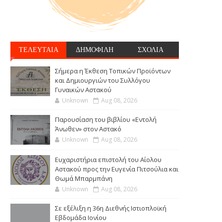
ΤΕΛΕΥΤΑΙΑ
ΔΗΜΟΦΙΛΗ
ΣΧΟΛΙΑ
Σήμερα η Έκθεση Τοπικών Προϊόντων
και Δημιουργιών του Συλλόγου
Γυναικών Αστακού
Unknown
Aug 08, 2026
Παρουσίαση του βιβλίου «Εντολή
Άνωθεν» στον Αστακό
Unknown
Aug 08, 2026
Ευχαριστήρια επιστολή του Αίολου
Αστακού προς την Ευγενία Πιτσούλια και
Θωμά Μπαρμπάνη
Unknown
Aug 08, 2026
Σε εξέλιξη η 36η Διεθνής Ιστιοπλοϊκή
Εβδομάδα Ιονίου