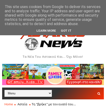
This site uses cookies from Google to deliver its services
and to analyze traffic. Your IP address and user-agent are
shared with Google along with performance and security
metrics to ensure quality of service, generate usage
ϊκής Εβδομάδας Ιονίου στον Αστακό
Σήμερα η Έκθε
ΠΟΛΙΤΙΣΜΌΣ
statistics, and to detect and address abuse.
LEARN MORE
GOT IT
Τα Νέα Του Αστακού Και... Όχι Μόνο!
Home
Αστεία
Τη "βρήκε" με τον ευατό του....