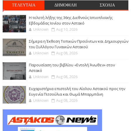
ΤΕΛΕΥΤΑΙΑ
ΔΗΜΟΦΙΛΗ
ΣΧΟΛΙΑ
Η τελετή λήξης της 36ης Διεθνούς Ιστιοπλοϊκής
Εβδομάδας Ιονίου στον Αστακό
Unknown
Aug 10, 2026
Σήμερα η Έκθεση Τοπικών Προϊόντων και Δημιουργιών
του Συλλόγου Γυναικών Αστακού
Unknown
Aug 08, 2026
Παρουσίαση του βιβλίου «Εντολή Άνωθεν» στον
Αστακό
Unknown
Aug 08, 2026
Ευχαριστήρια επιστολή του Αίολου Αστακού προς την
Ευγενία Πιτσούλια και Θωμά Μπαρμπάνη
Unknown
Aug 08, 2026