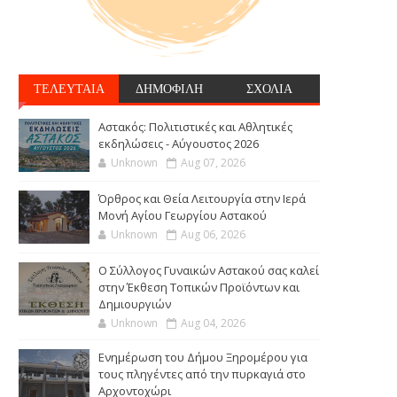
ΤΕΛΕΥΤΑΙΑ
ΔΗΜΟΦΙΛΗ
ΣΧΟΛΙΑ
Αστακός: Πολιτιστικές και Αθλητικές
εκδηλώσεις - Αύγουστος 2026
Unknown
Aug 07, 2026
Όρθρος και Θεία Λειτουργία στην Ιερά
Μονή Αγίου Γεωργίου Αστακού
Unknown
Aug 06, 2026
Ο Σύλλογος Γυναικών Αστακού σας καλεί
στην Έκθεση Τοπικών Προϊόντων και
Δημιουργιών
Unknown
Aug 04, 2026
Ενημέρωση του Δήμου Ξηρομέρου για
τους πληγέντες από την πυρκαγιά στο
Αρχοντοχώρι