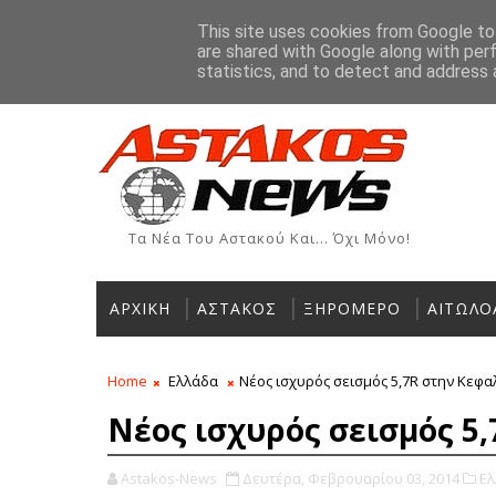
Αρχική
Ιστορία
Χρήσιμα Τηλέφωνα
Αγγελίες
This site uses cookies from Google to 
are shared with Google along with per
ΡΟΗ ΕΙΔΗΣΕΩΝ
statistics, and to detect and address 
Τα Νέα Του Αστακού Και... Όχι Μόνο!
ΑΡΧΙΚΗ
ΑΣΤΑΚΟΣ
ΞΗΡΟΜΕΡΟ
ΑΙΤΩΛΟ
Home
Ελλάδα
Νέος ισχυρός σεισμός 5,7R στην Κεφα
Νέος ισχυρός σεισμός 5
Astakos-News
Δευτέρα, Φεβρουαρίου 03, 2014
Ελ