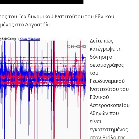
φος του Γεωδυναμικού Ινστιτούτου του Εθνικού
μένος στο Αργοστόλι:
Δείτε πώς
κατέγραψε τη
δόνηση ο
σεισμογράφος
του
Γεωδυναμικού
Ινστιτούτου του
Εθνικού
Αστεροσκοπείου
Αθηνών που
είναι
εγκατεστημένος
στον Ριόλο της