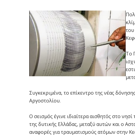
Πολ
κλί
του
Κεφ
Το 
ισχ
εστ
μετ
Συγκεκριμένα, το επίκεντρο της νέας δόνηση
Αργοστολίου.
Ο σεισμός έγινε ιδιαίτερα αισθητός στο νησί
της δυτικής Ελλάδας, μεταξύ αυτών και ο Ασ
αναφορές για τραυματισμούς ατόμων στην Κε