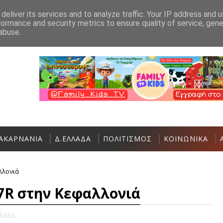
Ανακοίνωση
Επικοινωνία
deliver its services and to analyze traffic. Your IP address and 
formance and security metrics to ensure quality of service, gen
Αστακός: Πολιτιστικές και Αθλητικές εκδηλώσε
ΑΘΛΗΤΙΚΆ
abuse.
ΑΚΑΡΝΑΝΙΑ
Δ.ΕΛΛΑΔΑ
ΠΟΛΙΤΙΣΜΟΣ
ΚΟΙΝΩΝΙΚΑ
λλονιά
,7R στην Κεφαλλονιά
λάδα,