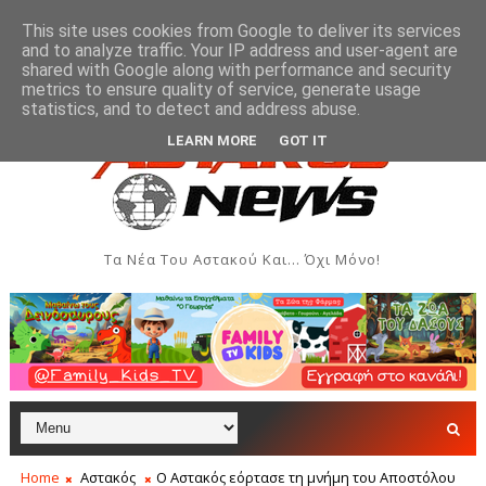
This site uses cookies from Google to deliver its services
and to analyze traffic. Your IP address and user-agent are
shared with Google along with performance and security
metrics to ensure quality of service, generate usage
ου Γυναικών Αστακού
Παρουσίαση του βιβλίου «Ε
ΠΟΛΙΤΙΣΜΌΣ
statistics, and to detect and address abuse.
LEARN MORE
GOT IT
Τα Νέα Του Αστακού Και... Όχι Μόνο!
Home
Αστακός
Ο Αστακός εόρτασε τη μνήμη του Αποστόλου