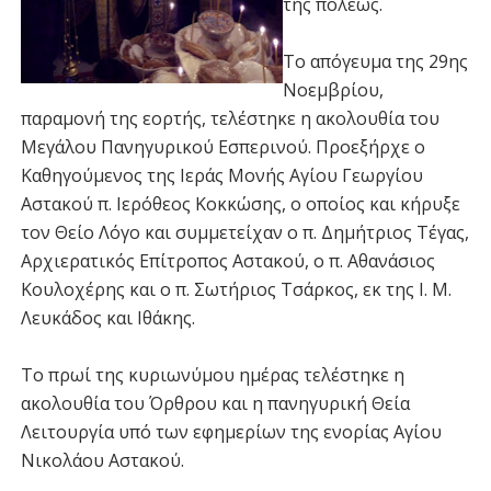
της πόλεως.
Το απόγευμα της 29ης
Νοεμβρίου,
παραμονή της εορτής, τελέστηκε η ακολουθία του
Μεγάλου Πανηγυρικού Εσπερινού. Προεξήρχε ο
Καθηγούμενος της Ιεράς Μονής Αγίου Γεωργίου
Αστακού π. Ιερόθεος Κοκκώσης, ο οποίος και κήρυξε
τον Θείο Λόγο και συμμετείχαν ο π. Δημήτριος Τέγας,
Αρχιερατικός Επίτροπος Αστακού, ο π. Αθανάσιος
Κουλοχέρης και ο π. Σωτήριος Τσάρκος, εκ της Ι. Μ.
Λευκάδος και Ιθάκης.
Το πρωί της κυριωνύμου ημέρας τελέστηκε η
ακολουθία του Όρθρου και η πανηγυρική Θεία
Λειτουργία υπό των εφημερίων της ενορίας Αγίου
Νικολάου Αστακού.