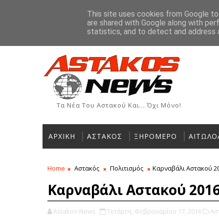
Αρχική
Ιστορία
Χρήσιμα Τηλέφωνα
Αγγελίες
This site uses cookies from Google to 
are shared with Google along with per
ΡΟΗ ΕΙΔΗΣΕΩΝ
statistics, and to detect and address 
Τα Νέα Του Αστακού Και... Όχι Μόνο!
ΑΡΧΙΚΗ
ΑΣΤΑΚΟΣ
ΞΗΡΟΜΕΡΟ
ΑΙΤΩΛΟ
Home
Αστακός
Πολιτισμός
Καρναβάλι Αστακού 2
Καρναβάλι Αστακού 2016
Astakos-News
Τετάρτη, Φεβρουαρίου 17, 2016
Ασ