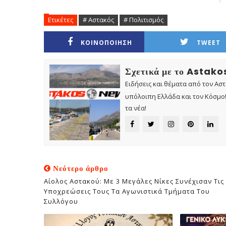
Ετικέτες
# Αστακός
# Πολιτισμός
ΚΟΙΝΟΠΟΙΗΣΗ
TWEET
Σχετικά με το Astak
Ειδήσεις και θέματα από τον Ασ
υπόλοιπη Ελλάδα και τον Κόσμο! 
τα νέα!
Νεότερο άρθρο
Αίολος Αστακού: Με 3 Μεγάλες Νίκες Συνέχισαν Τις
Υποχρεώσεις Τους Τα Αγωνιστικά Τμήματα Του
Συλλόγου