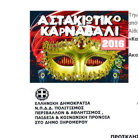
Τη
από
Αίθ
«Κα
Ακο