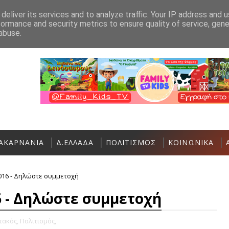
Ανακοίνωση
Επικοινωνία
deliver its services and to analyze traffic. Your IP address and 
formance and security metrics to ensure quality of service, gen
Σε εξέλιξη η 36η Διεθνής Ιστιοπλοϊκή Ε
ΑΘΛΗΤΙΚΆ
abuse.
ΑΚΑΡΝΑΝΙΑ
Δ.ΕΛΛΑΔΑ
ΠΟΛΙΤΙΣΜΟΣ
ΚΟΙΝΩΝΙΚΑ
016 - Δηλώστε συμμετοχή
 - Δηλώστε συμμετοχή
τακός,
Πολιτισμός,