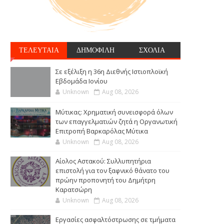
ΤΕΛΕΥΤΑΙΑ
ΔΗΜΟΦΙΛΗ
ΣΧΟΛΙΑ
Σε εξέλιξη η 36η Διεθνής Ιστιοπλοϊκή
Εβδομάδα Ιονίου
Unknown
Aug 08, 2026
Μύτικας: Χρηματική συνεισφορά όλων
των επαγγελματιών ζητά η Οργανωτική
Επιτροπή Βαρκαρόλας Μύτικα
Unknown
Aug 08, 2026
Αίολος Αστακού: Συλλυπητήρια
επιστολή για τον ξαφνικό θάνατο του
πρώην προπονητή του Δημήτρη
Καρατσώρη
Unknown
Aug 08, 2026
Εργασίες ασφαλτόστρωσης σε τμήματα