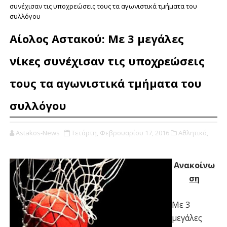
συνέχισαν τις υποχρεώσεις τους τα αγωνιστικά τμήματα του
συλλόγου
Αίολος Αστακού: Με 3 μεγάλες
νίκες συνέχισαν τις υποχρεώσεις
τους τα αγωνιστικά τμήματα του
συλλόγου
Astakos-News
Τετάρτη, Φεβρουαρίου 17, 2016
Αθλητικά,
Ανακοίνω
ση
Με 3
μεγάλες