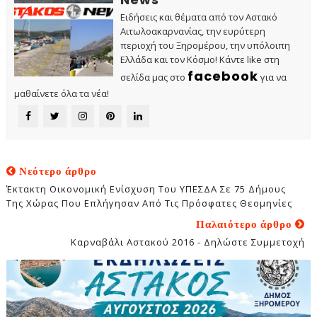
Ειδήσεις και θέματα από τον Αστακό
Αιτωλοακαρνανίας, την ευρύτερη
περιοχή του Ξηρομέρου, την υπόλοιπη
Ελλάδα και τον Κόσμο! Κάντε like στη
facebook
σελίδα μας στο
για να
μαθαίνετε όλα τα νέα!
Νεότερο άρθρο
Έκτακτη Οικονομική Ενίσχυση Του ΥΠΕΣΔΑ Σε 75 Δήμους
Της Χώρας Που Επλήγησαν Από Τις Πρόσφατες Θεομηνίες
Παλαιότερο άρθρο
Καρναβάλι Αστακού 2016 - Δηλώστε Συμμετοχή