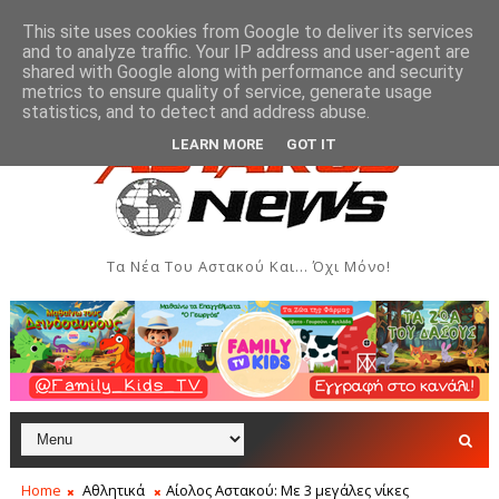
This site uses cookies from Google to deliver its services
and to analyze traffic. Your IP address and user-agent are
shared with Google along with performance and security
metrics to ensure quality of service, generate usage
οδών του Αστακού
Βλάβη στην ύδρευση της Παλιόβ
ΞΗΡΌΜΕΡΟ
statistics, and to detect and address abuse.
LEARN MORE
GOT IT
Τα Νέα Του Αστακού Και... Όχι Μόνο!
Home
Αθλητικά
Αίολος Αστακού: Με 3 μεγάλες νίκες