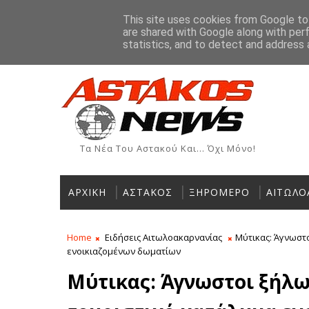
Αρχική
Ιστορία
Χρήσιμα Τηλέφωνα
Αγγελίες
This site uses cookies from Google to 
are shared with Google along with per
ΡΟΗ ΕΙΔΗΣΕΩΝ
statistics, and to detect and address 
Τα Νέα Του Αστακού Και... Όχι Μόνο!
ΑΡΧΙΚΗ
ΑΣΤΑΚΟΣ
ΞΗΡΟΜΕΡΟ
ΑΙΤΩΛΟ
Home
Ειδήσεις Αιτωλοακαρνανίας
Μύτικας: Άγνωστ
ενοικιαζομένων δωματίων
Μύτικας: Άγνωστοι ξήλω