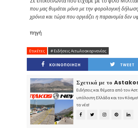
Σε επικοινωνία που είχαμε με το φίλο Μιλτιά
που μας θυμάται μόνο με την φορολογική δήλωση 
χρόνια και τώρα που οργιάζει η παρανομία δεν υφί
πηγή
Ετικέτες
# Ειδήσεις Αιτωλοακαρνανίας
ΚΟΙΝΟΠΟΙΗΣΗ
TWEET
Σχετικά με το Astak
Ειδήσεις και θέματα από τον Ασ
υπόλοιπη Ελλάδα και τον Κόσμο! 
τα νέα!