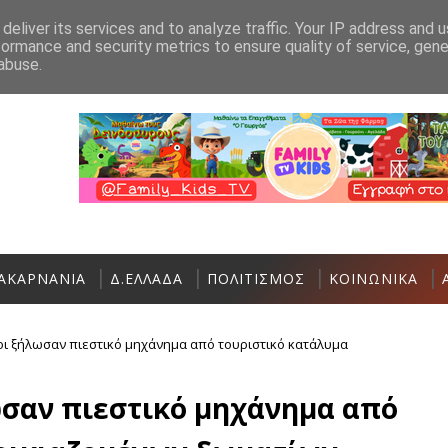
Ανακοίνωση
Επικοινωνία
deliver its services and to analyze traffic. Your IP address and 
formance and security metrics to ensure quality of service, gen
Παρουσίαση του βιβλίου «Εντολή Άνωθ
ΠΟΛΙΤΙΣΜΌΣ
abuse.
ΑΚΑΡΝΑΝΙΑ
Δ.ΕΛΛΑΔΑ
ΠΟΛΙΤΙΣΜΟΣ
ΚΟΙΝΩΝΙΚΑ
οι ξήλωσαν πιεστικό μηχάνημα από τουριστικό κατάλυμα
σαν πιεστικό μηχάνημα από