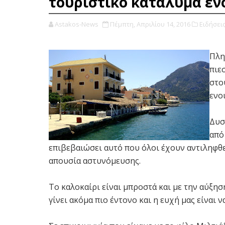
τουριστικό κατάλυμα ε
Astakos-News
Πέμπτη, Απριλίου 14, 2016
Ειδήσει
Πλη
πιε
στο
ενο
Δυσ
από
επιβεβαιώσει αυτό που όλοι έχουν αντιληφθε
απουσία αστυνόμευσης.
Το καλοκαίρι είναι μπροστά και με την αύξη
γίνει ακόμα πιο έντονο και η ευχή μας είναι 