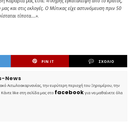
δη Καραβία μας είπε:
«Πλήρης εγκατάλειψη από το κράτος,
μας και στις εκλογές. Ο Μύτικας είχε αστυνόμευση πριν 50
σταται τίποτα....»
.
PIN IT
ΣΧΟΛΙΟ
os-News
τακό Αιτωλοακαρνανίας, την ευρύτερη περιοχή του Ξηρομέρου, την
facebook
Κάντε like στη σελίδα μας στο
για να μαθαίνετε όλα