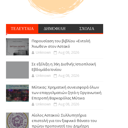
ΤΕΛΕΥΤΑΙΑ
ΔΗΜΟΦΙΛΗ
ΣΧΟΛΙΑ
Παρουσίαση του βιβλίου «Εντολή
Άνωθεν» στον Αστακό
Unknown
Aug 08, 2026
Σε εξέλιξη η 36η Διεθνής Ιστιοπλοϊκή
Εβδομάδα Ιονίου
Unknown
Aug 08, 2026
Μύτικας: Χρηματική συνεισφορά όλων
των επαγγελματιών ζητά η Οργανωτική
Επιτροπή Βαρκαρόλας Μύτικα
Unknown
Aug 08, 2026
Αίολος Αστακού: Συλλυπητήρια
επιστολή για τον ξαφνικό θάνατο του
πρώην προπονητή του Δημήτρη