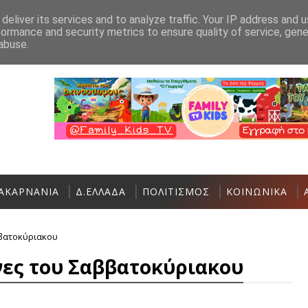
Ανακοίνωση
Επικοινωνία
deliver its services and to analyze traffic. Your IP address and 
formance and security metrics to ensure quality of service, gen
Σήμερα η Έκθεση Τοπικών Προϊόντων
ΠΟΛΙΤΙΣΜΌΣ
abuse.
ΑΚΑΡΝΑΝΙΑ
Δ.ΕΛΛΑΔΑ
ΠΟΛΙΤΙΣΜΟΣ
ΚΟΙΝΩΝΙΚΑ
ββατοκύριακου
νες του Σαββατοκύριακου