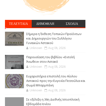
ΤΕΛΕΥΤΑΙΑ
ΔΗΜΟΦΙΛΗ
ΣΧΟΛΙΑ
Σήμερα η Έκθεση Τοπικών Προϊόντων
και Δημιουργιών του Συλλόγου
Γυναικών Αστακού
Unknown
Aug 08, 2026
Παρουσίαση του βιβλίου «Εντολή
Άνωθεν» στον Αστακό
Unknown
Aug 08, 2026
Ευχαριστήρια επιστολή του Αίολου
Αστακού προς την Ευγενία Πιτσούλια και
Θωμά Μπαρμπάνη
Unknown
Aug 08, 2026
Σε εξέλιξη η 36η Διεθνής Ιστιοπλοϊκή
Εβδομάδα Ιονίου