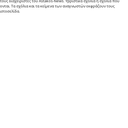
τους διαχειριστές του Astakos-News. Υβριστικά σχόλια ή σχόλια που
νται. Τα σχόλια και τα κείμενα των αναγνωστών εκφράζουν τους
ιστοσελίδα.