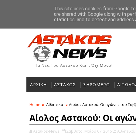
Αρχική
Ιστορία
Χρήσιμα Τηλέφωνα
Αγγελίες
This site uses cookies from Google to 
are shared with Google along with per
ΡΟΗ ΕΙΔΗΣΕΩΝ
statistics, and to detect and address 
Τα Νέα Του Αστακού Και... Όχι Μόνο!
ΑΡΧΙΚΗ
ΑΣΤΑΚΟΣ
ΞΗΡΟΜΕΡΟ
ΑΙΤΩΛΟ
Home
Αθλητικά
Αίολος Αστακού: Οι αγώνες του Σα
Αίολος Αστακού: Οι αγώ
Astakos-News
Σάββατο, Μαΐου 07, 2016
Αθλητικά,