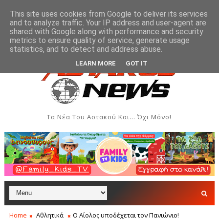
This site uses cookies from Google to deliver its services
and to analyze traffic. Your IP address and user-agent are
shared with Google along with performance and security
metrics to ensure quality of service, generate usage
ν και Δημιουργιών του Συλλόγου Γυναικών Αστακού
ΠΟΛΙΤΙΣΜΌΣ
statistics, and to detect and address abuse.
LEARN MORE
GOT IT
Τα Νέα Του Αστακού Και... Όχι Μόνο!
Home
Αθλητικά
Ο Αίολος υποδέχεται τον Πανιώνιο!