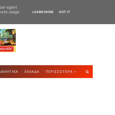
user-agent
erate usage
LEARN MORE
GOT IT
ν του Αστακού
Βλάβη στην ύδρευση της Παλ
ΞΗΡΌΜΕΡΟ
ΑΘΛΗΤΙΚΑ
ΕΛΛΑΔΑ
ΠΕΡΙΣΣΟΤΕΡΑ