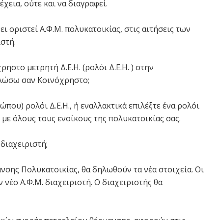
χεια, ούτε και να διαγραφεί.
ι οριστεί Α.Φ.Μ. πολυκατοικίας, στις αιτήσεις των
ιστή.
ρηστο μετρητή Δ.Ε.Η. (ρολόι Δ.Ε.Η. ) στην
δηλώσω σαν Κοινόχρηστο;
που) ρολόι Δ.Ε.Η., ή εναλλακτικά επιλέξτε ένα ρολόι
ι με όλους τους ενοίκους της πολυκατοικίας σας.
 διαχειριστή;
σης Πολυκατοικίας, θα δηλωθούν τα νέα στοιχεία. Οι
ν νέο Α.Φ.Μ. διαχειριστή. Ο διαχειριστής θα