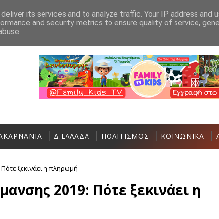
Ανακοίνωση
Επικοινωνία
deliver its services and to analyze traffic. Your IP address and 
formance and security metrics to ensure quality of service, gen
Εργασίες ασφαλτόστρωσης σε τμήματα οδώ
ΑΣΤΑΚΌΣ
abuse.
ΑΚΑΡΝΑΝΙΑ
Δ.ΕΛΛΑΔΑ
ΠΟΛΙΤΙΣΜΟΣ
ΚΟΙΝΩΝΙΚΑ
 Πότε ξεκινάει η πληρωμή
ανσης 2019: Πότε ξεκινάει η