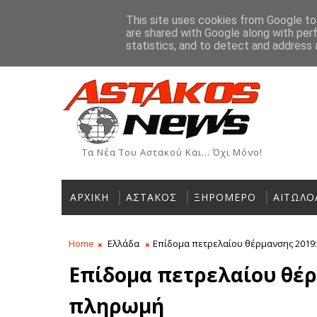
Αρχική
Ιστορία
Χρήσιμα Τηλέφωνα
Αγγελίες
This site uses cookies from Google to 
are shared with Google along with per
ΡΟΗ ΕΙΔΗΣΕΩΝ
statistics, and to detect and address 
Τα Νέα Του Αστακού Και... Όχι Μόνο!
ΑΡΧΙΚΗ
ΑΣΤΑΚΟΣ
ΞΗΡΟΜΕΡΟ
ΑΙΤΩΛΟ
Home
Ελλάδα
Επίδομα πετρελαίου θέρμανσης 2019:
Επίδομα πετρελαίου θέρμ
πληρωμή