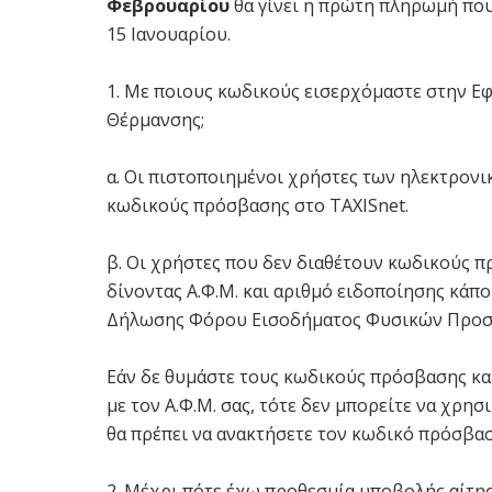
Φεβρουαρίου
θα γίνει η πρώτη πληρωμή που
15 Ιανουαρίου.
1. Με ποιους κωδικούς εισερχόμαστε στην Ε
Θέρμανσης;
α. Οι πιστοποιημένοι χρήστες των ηλεκτρον
κωδικούς πρόσβασης στο TAXISnet.
β. Οι χρήστες που δεν διαθέτουν κωδικούς π
δίνοντας Α.Φ.Μ. και αριθμό ειδοποίησης κά
Δήλωσης Φόρου Εισοδήματος Φυσικών Προσώπ
Εάν δε θυμάστε τους κωδικούς πρόσβασης και
με τον Α.Φ.Μ. σας, τότε δεν μπορείτε να χρη
θα πρέπει να ανακτήσετε τον κωδικό πρόσβα
2. Μέχρι πότε έχω προθεσμία υποβολής αίτ