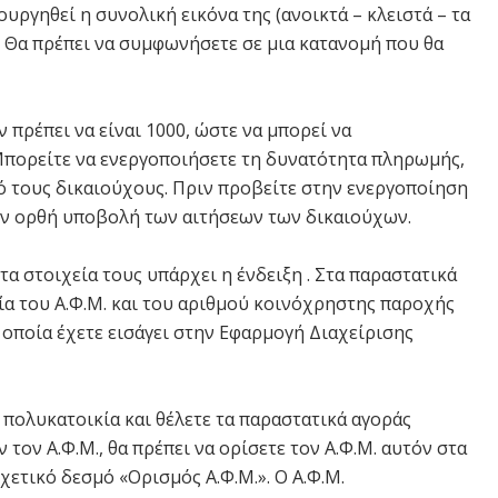
ουργηθεί η συνολική εικόνα της (ανοικτά – κλειστά – τα
 Θα πρέπει να συμφωνήσετε σε μια κατανομή που θα
πρέπει να είναι 1000, ώστε να μπορεί να
Μπορείτε να ενεργοποιήσετε τη δυνατότητα πληρωμής,
πό τους δικαιούχους. Πριν προβείτε στην ενεργοποίηση
ην ορθή υποβολή των αιτήσεων των δικαιούχων.
τα στοιχεία τους υπάρχει η ένδειξη . Στα παραστατικά
α του Α.Φ.Μ. και του αριθμού κοινόχρηστης παροχής
τα οποία έχετε εισάγει στην Εφαρμογή Διαχείρισης
ν πολυκατοικία και θέλετε τα παραστατικά αγοράς
τον Α.Φ.Μ., θα πρέπει να ορίσετε τον Α.Φ.Μ. αυτόν στα
χετικό δεσμό «Ορισμός Α.Φ.Μ.». Ο Α.Φ.Μ.