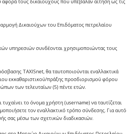
 αφορά τους δικαιούχους που υπέβαλαν αίτηση ως τις
φαρμογή Δικαιούχων του Επιδόματος πετρελαίου
ικών υπηρεσιών συνδέονται χρησιμοποιώντας τους
ρόσβασης TAXISnet, θα ταυτοποιούνται εναλλακτικά
ποιου εκκαθαριστικού/πράξης προσδιορισμού φόρου
ων των τελευταίων (5) πέντε ετών.
 τυχαίνει το όνομα χρήστη (username) να ταυτίζεται
σιμοποιήσετε τον εναλλακτικό τρόπο σύνδεσης. Για αυτό
σής σας μέσω των σχετικών διαδικασιών.
ησης στο Μητρώο Δικαιούχων Επιδόματος Πετρελαίου