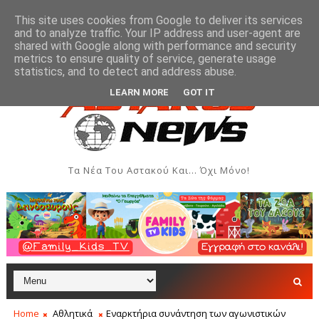
This site uses cookies from Google to deliver its services
and to analyze traffic. Your IP address and user-agent are
shared with Google along with performance and security
metrics to ensure quality of service, generate usage
υλλόγου Γυναικών Αστακού
Παρουσίαση του βιβλί
ΠΟΛΙΤΙΣΜΌΣ
statistics, and to detect and address abuse.
LEARN MORE
GOT IT
Τα Νέα Του Αστακού Και... Όχι Μόνο!
Home
Αθλητικά
Εναρκτήρια συνάντηση των αγωνιστικών