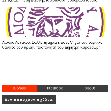
Σε εξέλιξη η 36η Διεθνής Ιστιοπλοϊκή Εβδομάδα Ιονίου
Αίολος Αστακού: Συλλυπητήρια επιστολή για τον ξαφνικό
θάνατο του πρώην προπονητή του Δημήτρη Καρατσώρη
BLOGGER
FACEBOOK
DISQUS
Δεν υπάρχουν σχόλια: