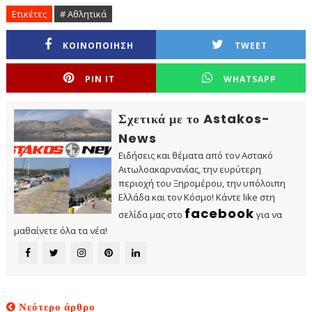
Ετικέτες
# Αθλητικά
ΚΟΙΝΟΠΟΙΗΣΗ
TWEET
PIN IT
WHATSAPP
Σχετικά με το Astakos-
News
Ειδήσεις και θέματα από τον Αστακό
Αιτωλοακαρνανίας, την ευρύτερη
περιοχή του Ξηρομέρου, την υπόλοιπη
Ελλάδα και τον Κόσμο! Κάντε like στη
facebook
σελίδα μας στο
για να
μαθαίνετε όλα τα νέα!
Νεότερο άρθρο